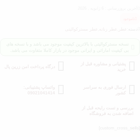
آخرین بروزرسانی : 6 ژانویه , 2026
ناموجود
دسته:
عطر
,
عطر زنانه
,
عطر مسترکوالیتی
نسخه مسترکوالیتی با بالاترین کیفیت موجود می باشد و با نسخه های
بی کیفیت اماراتی و ایرانی موجود در بازار کاملا متفاوت می باشد.
پشتیانی و مشاوره قبل از
درگاه پرداخت امن زرین پال
خرید
ارسال فوری به سراسر
واتساپ پشتیبانی:
کشور
09021041414
بررسی و تست رایحه قبل از
اضافه شدن به فروشگاه
[cust