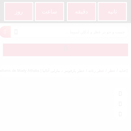
ثانیه
دقیقه
ساعت‌
روز
خانه
/
عطر
/
عطر زنانه
/ عطر پارفومز د مارلی آتالیا | Parfums de Marly Athalia