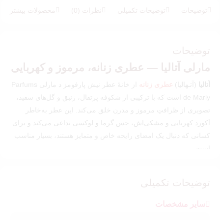
5.00
از 5 در
امتیازدهی
توضیحات
توضیحات تکمیلی
نظرات (0)
محصولات بیشتر
مشتری
توضیحات
مارلی آتالیا — عطری زنانه، مرموز و کهربایی
آتالیا
(آتـهالیا)
عطری زنانه
از خانهٔ عطر نیش پارفومز د مارلی Parfums
de Marly است که با ترکیبی از شکوفه پرتقال، زنبق و گل‌های سفید،
تصویری از ظرافتِ مرموز و مدرن خلق می‌کند. این عطر به‌خاطر
آکورد کهربایی و مشکی‌اش، حس گرما و لوکسی تداعی می‌کند و برای
کسانی که دنبال یک امضای رایحه خاص و متمایز هستند، بسیار مناسب
است.
نت‌های بویایی — هرم بویایی Athalia
توضیحات تکمیلی
نت‌های آغازین (Top):
شکوفه پرتقال
نت‌های میانی (Heart):
زنبق
نت‌های پایه (Base):
مشک سفید، کهربا — پایانی گرم، نرم و
سایر مشخصات
ماندگار.