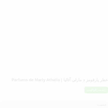
طر پارفومز د مارلی آتالیا | Parfums de Marly Athalia
مسترکوالیتی
جنسیت