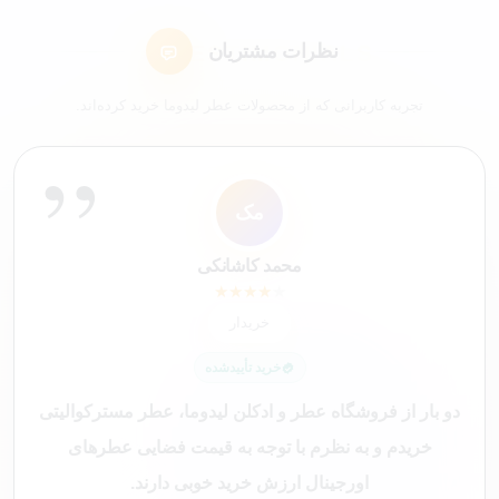
نظرات مشتریان
تجربه کاربرانی که از محصولات عطر لیدوما خرید کرده‌اند.
”
ل7
ک4
عم
سع
مک
شم
ک9
ا
کاربر 48321
لیلی 76
سارا عباسی
علی محمدی
شیرین ملکی
محمد کاشانکی
کاربر 9652
ایلیا
★
★
★
★
★
★
★
★
★
★
★
★
★
★
★
★
★
★
★
★
★
★
★
★
★
★
★
★
★
★
★
★
★
★
★
★
★
★
★
★
خریدار
خریدار
خریدار
خریدار
😍 خریدار راضی
😍 خریدار راضی
خریدار
خریدار
خرید تأییدشده
خرید تأییدشده
خرید تأییدشده
خرید تأییدشده
خرید تأییدشده
خرید تأییدشده
خرید تأییدشده
خرید تأییدشده
دو بار از فروشگاه‌ عطر و ادکلن لیدوما، عطر مسترکوالیتی
خریدم و به نظرم با توجه به قیمت فضایی عطرهای
اورجینال ارزش خرید خوبی دارند.