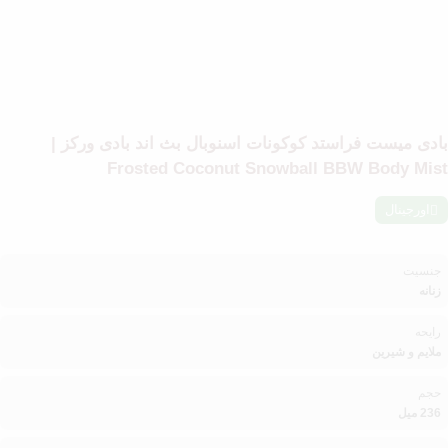
بادی میست فراستد کوکونات اسنوبال بث اند بادی ورکز |
Frosted Coconut Snowball BBW Body Mist
اورجینال
جنسیت
زنانه
رایحه
ملایم و شیرین
حجم
236 میل