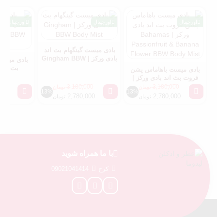
اورجینال
اورجینال
اورجینال
بادی میست گینگهام بث اند
بادی ورکز | Gingham BBW
بادی میست
Body Mist
بث اند 
بادی میست باهاماس پشن
ong BBW
فروت بث اند بادی ورکز |
ist
Bahamas Passionfruit &
000
3,180,000
3,180,000
تومان
تومان
13%
13%
Banana Flower BBW
000
2,780,000
2,780,000
تومان
تومان
Body Mist
با ما همراه شوید
کرج
09021041414