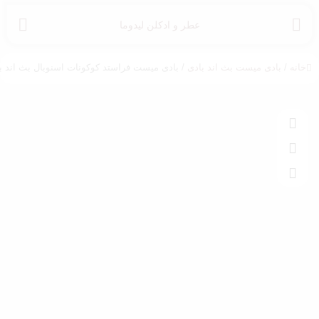
عطر و ادکلن لیدوما
خانه
/
بادی میست بث اند بادی
/ بادی میست فراستد کوکونات اسنوبال بث اند بادی ورکز | nowball BBW Body Mist