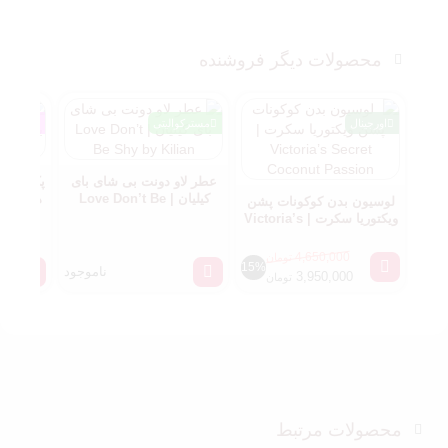
محصولات دیگر فروشنده
اورجینال
مسترکوالیتی
زنانه
عطر لاو دونت بی شای بای
پک کادوی
کیلیان | Love Don’t Be
هر + ست 
لوسیون بدن کوکونات پشن
Shy by Kilian
سک
ویکتوریا سکرت | Victoria’s
Secret Coconut Passion
4,650,000
تومان
15%
ناموجود
3,950,000
تومان
محصولات مرتبط