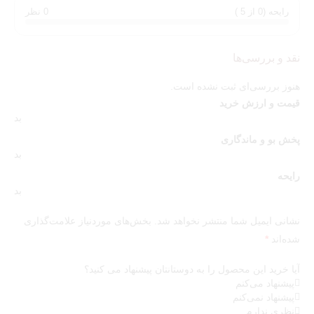
رایحه (0 از 5 )
0 نظر
همراهتان داشته باشد، فراستد کوکونات اسنوبال یکی از بهترین
انتخاب‌هاست. این رایحه برای استفاده بعد از حمام، محل کار،
دورهمی‌های دوستانه و حتی شب‌های زمستانی، انتخابی دلنشین و
نقد و بررسی‌ها
متفاوت خواهد بود.
هنوز بررسی‌ای ثبت نشده است.
خرید بادی میست زنانه Frosted Coconut Snowball
قیمت و ارزش خرید
بث اند بادی ورکس
بد
همین حالا بادی میست زنانه فراستد کوکونات اسنوبال بث اند بادی
پخش بو و ماندگاری
ورکس اورجینال را از لیدوما پرفیوم سفارش دهید و با رایحه‌ای شیرین،
بد
نارگیلی و وانیلی، حس دلنشین زمستان را در تمام روز همراه خود
رایحه
داشته باشید.
بد
نشانی ایمیل شما منتشر نخواهد شد.
بخش‌های موردنیاز علامت‌گذاری
شده‌اند
*
آیا خرید این محصول را به دوستانتان پیشنهاد می کنید؟
پیشنهاد می‌کنم
پیشنهاد نمی‌کنم
نظری ندارم