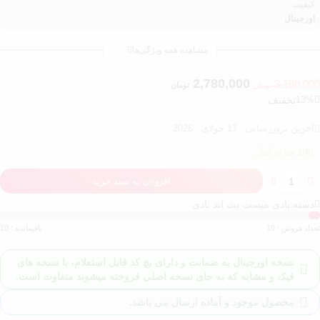
کیفیت
اورجینال
مشاهده همه ویژگی‌ها
2,780,000
3,180,000
تومان
تومان
13%
تخفیف
آخرین بروزرسانی : 17 جولای , 2026
10 عدد در انبار
افزودن به سبد خرید
دسته:
بادی میست بث اند بادی
تعداد فروش : 19
باقیمانده : 10
نسخه اورجینال به ضمانت و دارای بچ کد قابل استعلام، با نسخه های
فیک و مشابه که به جای نسخه اصلی فروخته میشوند متفاوت است.
محصول موجود و آماده ارسال می باشد.