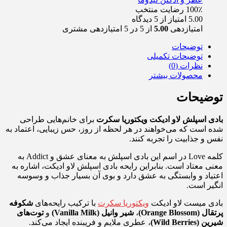
100٪ رضایت
منتخب
5.00 امتیاز از 5 دیدگاه
امتیازدهی
5.00
از 5 در
5
امتیازدهی مشتری
توضیحات
توضیحات تکمیلی
نظرات (0)
محصولات بیشتر
توضیحات
بادی اسپلش لاو ادیکت ویکتوریا سکرت
برای خانم‌هایی طراحی
شده است که می‌خواهند در هر لحظه از روز، حس زیبایی، اعتماد به
نفس و جذابیت را تجربه کنند.
کلمه Love در اسم این بادی اسپلش به معنای عشق و Addict به
معنی معتاد است. بنابراین رایحه بادی اسپلش لاو ادیکت، اشاره به
اعتیاد و وابستگی به عشق دارد و بوی آن بسیار جذاب و وسوسه
انگیر است.
بادی میست لاو ادیکت
ویکتوریا سکرت
با ترکیب رایحه‌های
شکوفه
پرتقال (Orange Blossom)
،
شیر وانیل (Vanilla Milk)
و
توت‌های
شیرین (Wild Berries)
، عطری ملایم و فریبنده ایجاد می‌کند.