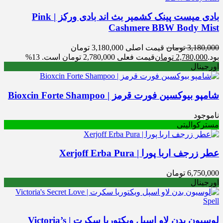
بادی میست پینک کشمیر بث اند بادی ورکز | Pink
Cashmere BBW Body Mist
3,180,000
تومان
قیمت اصلی 3,180,000 تومان
بود.
2,780,000
تومان
قیمت فعلی 2,780,000 تومان است.
13%
اورجینال
شامپو بیوکسین فورت قرمز | Bioxcin Forte Shampoo
ناموجود
مسترکوالیتی
عطر زرجف اربا پورا | Xerjoff Erba Pura
6,750,000
تومان
اورجینال
لوسیون بدن لاو اسپل ویکتوریا سکرت | Victoria’s