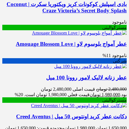
بادی اسپلش کوکونات کریز ویکتوریا سکرت | Coconut
Craze Victoria’s Secret Body Splash
ناموجود
مسترکوالیتی
عطر آمواج بلوسوم لاو | Amouage Blossom Love
ناموجود
11%
شرکتی
عطر زنانه لالیک لامور روونا 100 میل
2,480,000
تومان
قیمت اصلی 2,480,000 تومان
بود.
1,980,000
تومان
قیمت فعلی 1,980,000 تومان است.
20%
مسترکوالیتی
دکانت عطر کرید اونتوس 50 میل | Creed Aventus
1,650,000
تومان
1,980,000
تومان
محدوده قیمت: 1,650,000 تومان