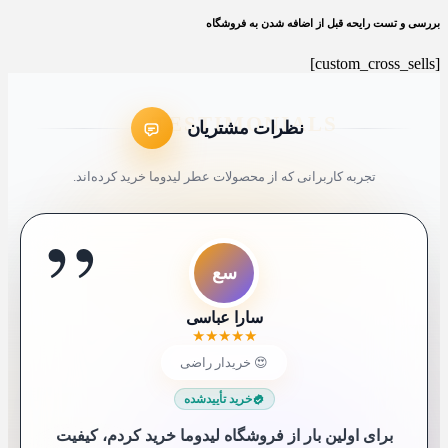
بررسی و تست رایحه قبل از اضافه شدن به فروشگاه
[custom_cross_sells]
نظرات مشتریان
تجربه کاربرانی که از محصولات عطر لیدوما خرید کرده‌اند.
”
ل7
ا
ک9
سع
مک
شم
ک4
عم
کاربر 9652
لیلی 76
ایلیا
سارا عباسی
شیرین ملکی
محمد کاشانکی
کاربر 48321
علی محمدی
★
★
★
★
★
★
★
★
★
★
★
★
★
★
★
★
★
★
★
★
★
★
★
★
★
★
★
★
★
★
★
★
★
★
★
★
★
★
★
★
خریدار
خریدار
خریدار
خریدار
😍 خریدار راضی
😍 خریدار راضی
خریدار
خریدار
خرید تأییدشده
خرید تأییدشده
خرید تأییدشده
خرید تأییدشده
خرید تأییدشده
خرید تأییدشده
خرید تأییدشده
خرید تأییدشده
برای اولین بار از فروشگاه لیدوما خرید کردم، کیفیت