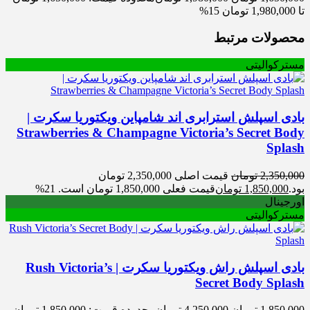
تا 1,980,000 تومان
15%
محصولات مرتبط
مسترکوالیتی
بادی اسپلش استرابری اند شامپاین ویکتوریا سکرت |
Strawberries & Champagne Victoria’s Secret Body
Splash
2,350,000
تومان
قیمت اصلی 2,350,000 تومان
بود.
1,850,000
تومان
قیمت فعلی 1,850,000 تومان است.
21%
اورجینال
مسترکوالیتی
بادی اسپلش راش ویکتوریا سکرت | Rush Victoria’s
Secret Body Splash
1,850,000
تومان
4,250,000
تومان
محدوده قیمت: 1,850,000 تومان