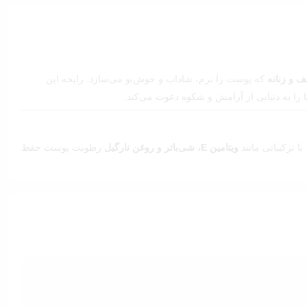
ف و زنانه
که پوست را نرم، شاداب و خوش‌بو می‌سازد. رایحه این
 را به دنیایی از آرامش و شکوه دعوت می‌کند.
 ترکیباتی مانند
ویتامین E،
شی‌باتر و روغن نارگیل
رطوبت پوست حفظ
قرارهای خاص کاملاً مناسب است. حس تمیزی و لطافت آن، باعث
ماند و رایحه‌ی دل‌انگیز آن ماندگارتر می‌شود. برای نتیجه بهتر،