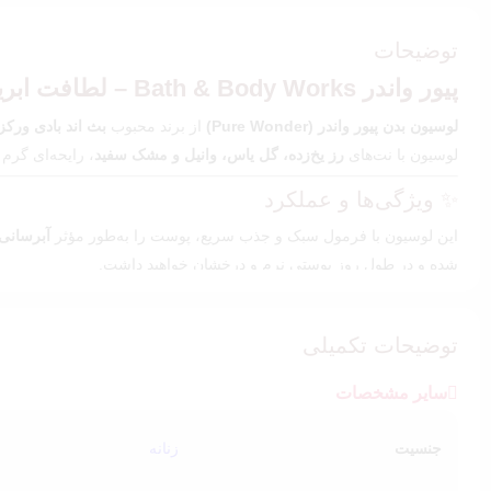
توضیحات
پیور واندر Bath & Body Works – لطافت ابریشمی با رایحه‌ای خاص💖
لوسیون بدن پیور واندر (Pure Wonder)
از برند محبوب
بث اند بادی ورکز
لوسیون با نت‌های
رز یخ‌زده، گل یاس، وانیل و مشک سفید
، رایحه‌ای گرم
✨ ویژگی‌ها و عملکرد
این لوسیون با فرمول سبک و جذب سریع، پوست را به‌طور مؤثر
آبرسانی 
شده و در طول روز پوستی نرم و درخشان خواهید داشت.
🌸 حس و حال عطر
توضیحات تکمیلی
رایحه‌ی پیور واندر، ترکیبی متعادل از
گل و میوه
است؛ نه بیش از حد شیرین 
می‌شود اطرافیان همیشه از بوی شما تعریف کنند.
سایر مشخصات
💕 نحوه استفاده
جنسیت
زنانه
بهترین زمان استفاده از لوسیون بدن پیور واندر،
بعد از استحمام
و زمانی ا
از
بادی میست پیور واندر از Bath & Body Works
در کنار آن استفاده کن