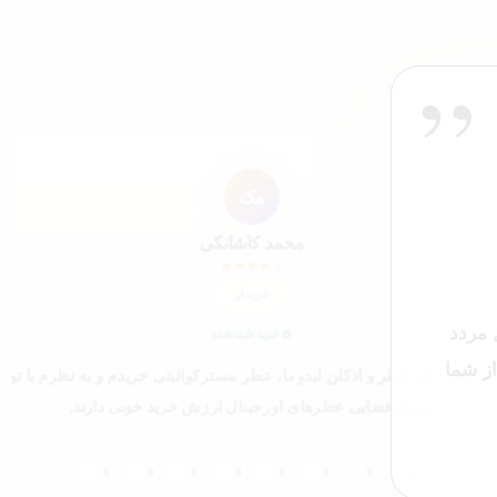
”
”
مک
محمد کاشانکی
★
★
★
★
★
خریدار
 مردد
خرید تأییدشده
از شما
ر از فروشگاه‌ عطر و ادکلن لیدوما، عطر مسترکوالیتی خریدم و به نظرم با توجه
قیمت فضایی عطرهای اورجینال ارزش خرید خوبی دارند.
0
0
0
0
0
0
0
0