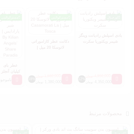
اورجینال
مسترکوالیتی
مسترکوالیتی
بادی اسپلش رادیانت وینگز
شیمر ویکتوریا سکرت
دکانت عطر کازاموراتی
لاتوسکا 20 میل |
Casamorati La Tosca
عطر بای
کیلیان آنجلز
1,680,000
4,950,000
تومان
تومان
شیر پارادایس
18%
12%
ناموجود
1,380,000
4,350,000
تومان
تومان
| By Kilian
Angels’
Share
Paradis
محصولات مرتبط
اورجینال
اورجینال