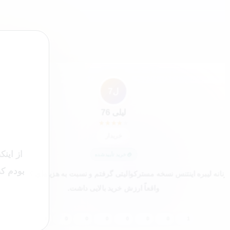
”
ل7
لیلی 76
★
★
★
★
★
خریدار
از این
خرید تأییدشده
بودم که
نانه لیبره اینتنس نسخه مسترکوالیتی گرفتم و نسبت به هزینه‌ای که پرداخت
واقعاً ارزش خرید بالایی داشت.
0
0
0
0
0
0
0
1