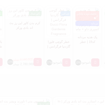
تخفیف ویژه ولنتاین
شرکتی
اورجینال
💝
کرم بدن کاور این رز بث
مردانه
اند بادی ورکز
پک هدیه مردانه
کد19 | عطر
عطر گوچی فلورا
با
استرانگر ویت یو
گاردنیا فرگرانس |
شا
پارفوم + اسپری
Gucci Flora
داو + مام
Gardenia
s
3,180,000
تومان
Fragrance
13%
ناموجود
ناموجود
27%
10%
2,780,000
تومان
اورجینال