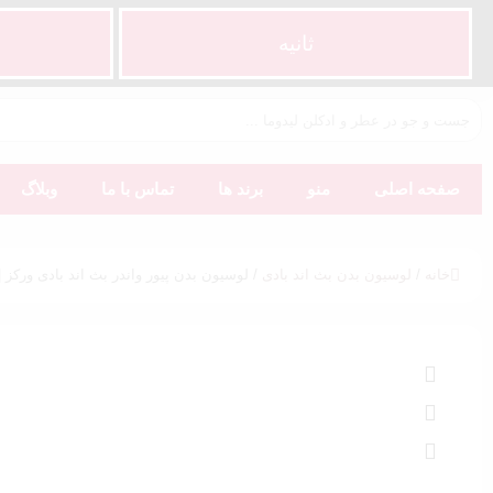
ثانیه
صفحه اصلی
منو
برند ها
تماس با ما
وبلاگ
خانه
/
لوسیون بدن بث اند بادی
/ لوسیون بدن پیور واندر بث اند بادی ورکز | ure Wonder BBW Body Lotion