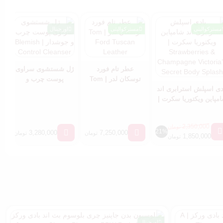
مسترکوالیتی
مسترکوالیتی
اورجینال
ش
ع
عطر تام فورد
ژل شستشوی سراوی
توسکان لدر | Tom
پوست چرب و
دی اسپلش استرابری اند
Ford Tuscan
جوشدار | Blemish
مپاین ویکتوریا سکرت |
Leather
Control Cleanser
Strawberries &
Champagne Victoria’
2,350,000
تومان
Secret Body Splash
21%
3,280,000
7,250,000
تومان
تومان
1,850,000
تومان
اورجینال