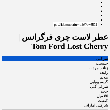
عطر لاست چری فرگرانس |
Tom Ford Lost Cherry
شرکتی
جنسیت
زنانه, مردانه
رایحه
ملایم
گروه بویایی
شرقی گلی
حجم
80 میل
کیفیت
شرکتی اماراتی