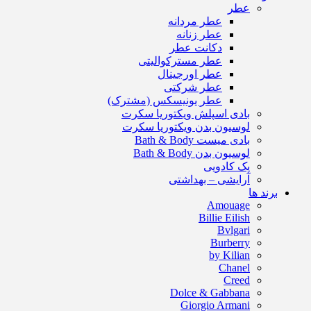
عطر
عطر مردانه
عطر زنانه
دکانت عطر
عطر مسترکوالیتی
عطر اورجینال
عطر شرکتی
عطر یونیسکس (مشترک)
بادی اسپلش ویکتوریا سکرت
لوسیون بدن ویکتوریا سکرت
بادی میست Bath & Body
لوسیون بدن Bath & Body
پک کادویی
آرایشی – بهداشتی
برند ها
Amouage
Billie Eilish
Bvlgari
Burberry
by Kilian
Chanel
Creed
Dolce & Gabbana
Giorgio Armani