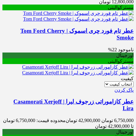
12,800,000
تومان
مسترکوالیتی
عطر تام فورد چری اسموک | Tom Ford Cherry
Smoke
ناموجود
22%
اورجینال
مسترکوالیتی
کیفیت
پاک کردن
عطر کازاموراتی زرجوف لیرا | Casamorati Xerjoff
Lira
6,750,000
تومان
42,900,000
تومان
محدوده قیمت: 6,750,000 تومان
تا 42,900,000 تومان
اورجینال