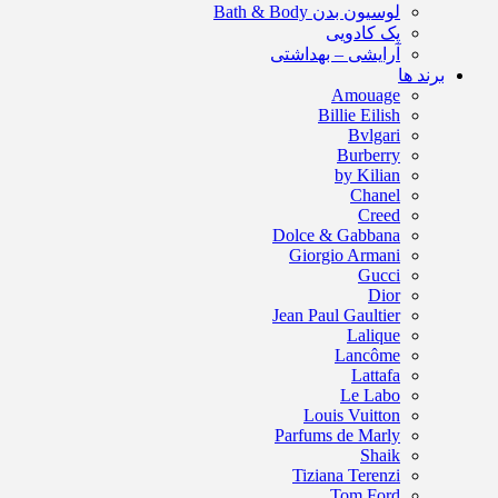
لوسیون بدن Bath & Body
پک کادویی
آرایشی – بهداشتی
برند ها
Amouage
Billie Eilish
Bvlgari
Burberry
by Kilian
Chanel
Creed
Dolce & Gabbana
Giorgio Armani
Gucci
Dior
Jean Paul Gaultier
Lalique
Lancôme
Lattafa
Le Labo
Louis Vuitton
Parfums de Marly
Shaik
Tiziana Terenzi
Tom Ford