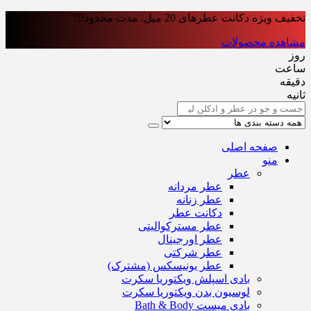
تخفیف ویژه دکانت عطرهای 20 میل. مدت محدود!!!
مشاهده محصولات
روز
ساعت‌
دقیقه
ثانیه
صفحه اصلی
منو
عطر
عطر مردانه
عطر زنانه
دکانت عطر
عطر مسترکوالیتی
عطر اورجینال
عطر شرکتی
عطر یونیسکس (مشترک)
بادی اسپلش ویکتوریا سکرت
لوسیون بدن ویکتوریا سکرت
بادی میست Bath & Body