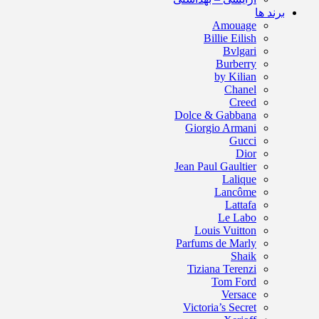
برند ها
Amouage
Billie Eilish
Bvlgari
Burberry
by Kilian
Chanel
Creed
Dolce & Gabbana
Giorgio Armani
Gucci
Dior
Jean Paul Gaultier
Lalique
Lancôme
Lattafa
Le Labo
Louis Vuitton
Parfums de Marly
Shaik
Tiziana Terenzi
Tom Ford
Versace
Victoria’s Secret