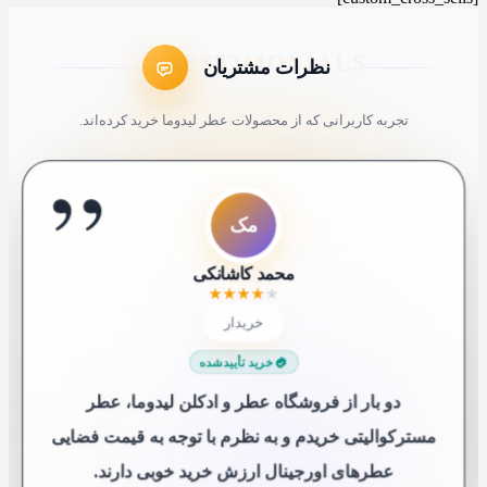
نظرات مشتریان
تجربه کاربرانی که از محصولات عطر لیدوما خرید کرده‌اند.
”
ل7
ک4
عم
سع
مک
شم
ک9
ا
کاربر 48321
لیلی 76
سارا عباسی
علی محمدی
شیرین ملکی
محمد کاشانکی
کاربر 9652
ایلیا
★
★
★
★
★
★
★
★
★
★
★
★
★
★
★
★
★
★
★
★
★
★
★
★
★
★
★
★
★
★
★
★
★
★
★
★
★
★
★
★
خریدار
خریدار
خریدار
خریدار
😍 خریدار راضی
😍 خریدار راضی
خریدار
خریدار
خرید تأییدشده
خرید تأییدشده
خرید تأییدشده
خرید تأییدشده
خرید تأییدشده
خرید تأییدشده
خرید تأییدشده
خرید تأییدشده
دو بار از فروشگاه‌ عطر و ادکلن لیدوما، عطر
مسترکوالیتی خریدم و به نظرم با توجه به قیمت فضایی
عطرهای اورجینال ارزش خرید خوبی دارند.