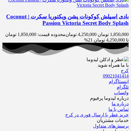
بادی اسپلش کوکونات پشن ویکتوریا سکرت | Coconut
Passion Victoria Secret Body Splash
1,850,000
تومان
4,250,000
تومان
محدوده قیمت: 1,850,000 تومان
تا 4,250,000 تومان
21%
با ما همراه شوید
کرج
09021041414
اینستاگرام
تلگرام
واتساپ
درباره‌ لیدوما پرفیوم
درباره‌ ما
تماس با ما
خرید عطر با ارسال فوری در کرج
خدمات مشتریان
پرسش‌های متداول