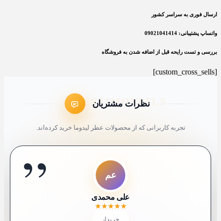
ارسال فوری به سراسر کشور
واتساپ پشتیبانی: 09021041414
بررسی و تست رایحه قبل از اضافه شدن به فروشگاه
[custom_cross_sells]
نظرات مشتریان
تجربه کاربرانی که از محصولات عطر لیدوما خرید کرده‌اند.
”
ا
ک4
ک9
عم
مک
شم
سع
ل7
کاربر 48321
کاربر 9652
ایلیا
علی محمدی
شیرین ملکی
محمد کاشانکی
سارا عباسی
لیلی 76
★
★
★
★
★
★
★
★
★
★
★
★
★
★
★
★
★
★
★
★
★
★
★
★
★
★
★
★
★
★
★
★
★
★
★
★
★
★
★
★
خریدار
خریدار
خریدار
خریدار
خریدار
😍 خریدار راضی
😍 خریدار راضی
خریدار