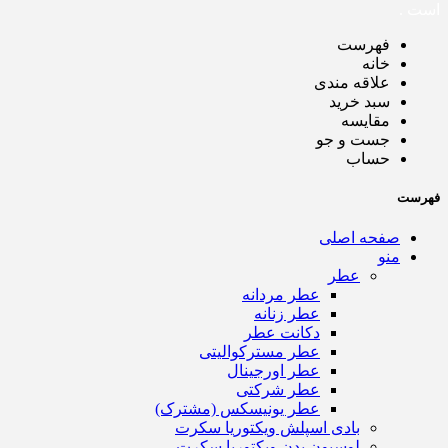
است .
فهرست
خانه
علاقه مندی
سبد خرید
مقایسه
جست و جو
حساب
فهرست
صفحه اصلی
منو
عطر
عطر مردانه
عطر زنانه
دکانت عطر
عطر مسترکوالیتی
عطر اورجینال
عطر شرکتی
عطر یونیسکس (مشترک)
بادی اسپلش ویکتوریا سکرت
لوسیون بدن ویکتوریا سکرت