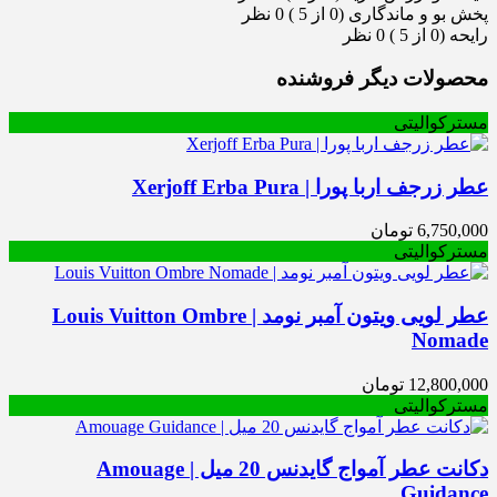
پخش بو و ماندگاری (0 از 5 )
0 نظر
رایحه (0 از 5 )
0 نظر
محصولات دیگر فروشنده
مسترکوالیتی
عطر زرجف اربا پورا | Xerjoff Erba Pura
6,750,000
تومان
مسترکوالیتی
عطر لویی ویتون آمبر نومد | Louis Vuitton Ombre
Nomade
12,800,000
تومان
مسترکوالیتی
دکانت عطر آمواج گایدنس 20 میل | Amouage
Guidance