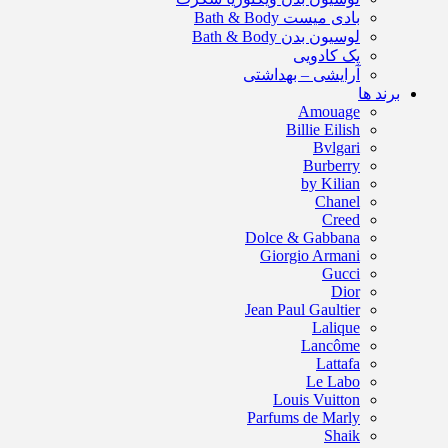
بادی میست Bath & Body
لوسیون بدن Bath & Body
پک کادویی
آرایشی – بهداشتی
برند ها
Amouage
Billie Eilish
Bvlgari
Burberry
by Kilian
Chanel
Creed
Dolce & Gabbana
Giorgio Armani
Gucci
Dior
Jean Paul Gaultier
Lalique
Lancôme
Lattafa
Le Labo
Louis Vuitton
Parfums de Marly
Shaik