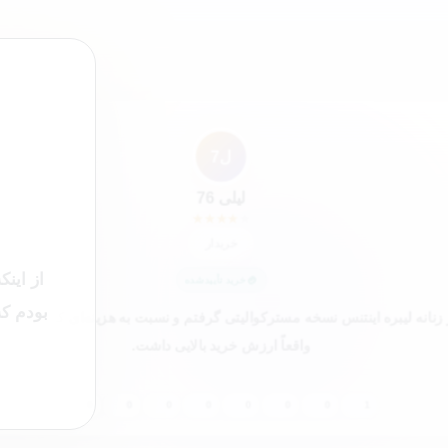
”
ل7
لیلی 76
★
★
★
★
★
خریدار
از این
خرید تأییدشده
بودم که
نانه لیبره اینتنس نسخه مسترکوالیتی گرفتم و نسبت به هزینه‌ای که پرداخت
واقعاً ارزش خرید بالایی داشت.
0
0
0
0
0
0
0
1