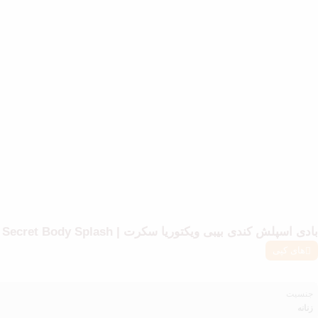
بادی اسپلش کندی بیبی ویکتوریا سکرت | Candy Baby Victoria’s Secret Body Splash
های کپی
جنسیت
زنانه