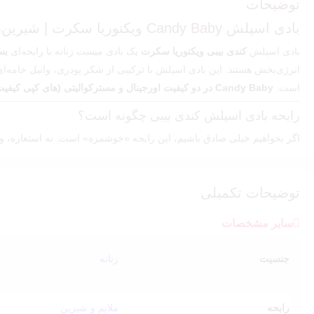
توضیحات
بادی اسپلش Candy Baby ویکتوریا سکرت | شیرین، فانتزی و کاملاً دخترونه 🍬
بادی اسپلش
کندی بیبی ویکتوریا سکرت
یک بادی میست زنانه با رایحه‌ای
بس
انرژی‌بخش هستند. این بادی اسپلش با ترکیبی از شکر پودری، وانیل خامه‌ای
است.
Candy Baby در دو کیفیت اورجینال و مسترکوالیتی (های کپی کیفیت تاپ)
رایحه بادی اسپلش کندی بیبی چگونه است؟
اگر بخواهیم خیلی صادق باشیم، این رایحه «خوشمزه» است. نه استعاره، وا
نت‌های بویایی:
تاپ نُت: شکر پودری شیرین و دلبرانه
توضیحات تکمیلی
نُت میانی: انبه رسیده و وانیل خامه‌ای
سایر مشخصات
نُت پایه: آب‌نبات گرم و نرم
رایحه گرم، شیرین و فانتزی است اما طوری بالانس شده که آزاردهنده یا 
جنسیت
زنانه
اگر به رایحه‌های شیرین و دخترانه علاقه دارید، می‌توانید
سایر
بادی اسپلش‌
Candy Baby مناسب چه کسانی است؟
رایحه
ملایم و شیرین