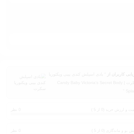
 بدن ک
ندی بیبی
مرطوب کنید.
ول روز می‌شود.
یابی کاربران از
" بادی اسپلش کندی بیبی ویکتوریا
سکرت | Candy Baby Victoria’s Secret Body
Splas
ت و ارزش خرید (0 از 5 )
0 نظر
 بو و ماندگاری (0 از 5 )
0 نظر