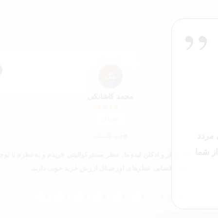
”
”
مک
محمد کاشانکی
★
★
★
★
★
خریدار
 مردد
خرید تأییدشده
از شما
ر از فروشگاه‌ عطر و ادکلن لیدوما، عطر مسترکوالیتی خریدم و به نظرم با توجه
قیمت فضایی عطرهای اورجینال ارزش خرید خوبی دارند.
0
0
0
0
0
0
0
0