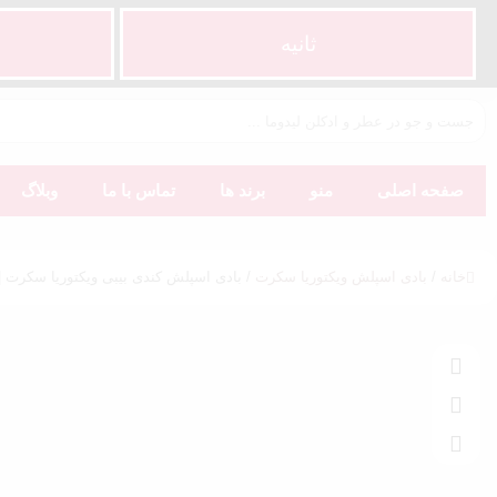
ثانیه
صفحه اصلی
منو
برند ها
تماس با ما
وبلاگ
خانه
/
بادی اسپلش ویکتوریا سکرت
/ بادی اسپلش کندی بیبی ویکتوریا سکرت | ndy Baby Victoria’s Secret Body Splash