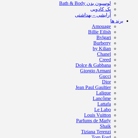
لوسیون بدن Bath & Body
پک کادویی
آرایشی – بهداشتی
برند ها
Amouage
Billie Eilish
Bvlgari
Burberry
by Kilian
Chanel
Creed
Dolce & Gabbana
Giorgio Armani
Gucci
Dior
Jean Paul Gaultier
Lalique
Lancôme
Lattafa
Le Labo
Louis Vuitton
Parfums de Marly
Shaik
Tiziana Terenzi
Tom Ford