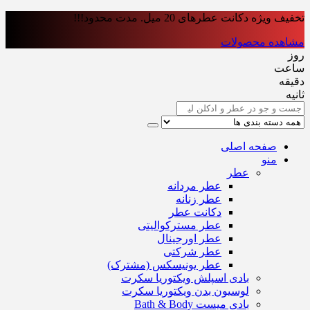
تخفیف ویژه دکانت عطرهای 20 میل. مدت محدود!!!
مشاهده محصولات
روز
ساعت‌
دقیقه
ثانیه
صفحه اصلی
منو
عطر
عطر مردانه
عطر زنانه
دکانت عطر
عطر مسترکوالیتی
عطر اورجینال
عطر شرکتی
عطر یونیسکس (مشترک)
بادی اسپلش ویکتوریا سکرت
لوسیون بدن ویکتوریا سکرت
بادی میست Bath & Body