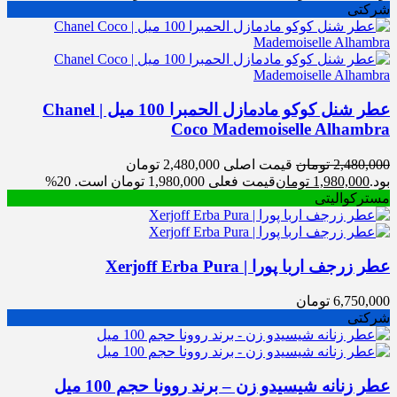
شرکتی
عطر شنل کوکو مادمازل الحمبرا 100 میل | Chanel
Coco Mademoiselle Alhambra
2,480,000
تومان
قیمت اصلی 2,480,000 تومان
بود.
1,980,000
تومان
قیمت فعلی 1,980,000 تومان است.
20%
مسترکوالیتی
عطر زرجف اربا پورا | Xerjoff Erba Pura
6,750,000
تومان
شرکتی
عطر زنانه شیسیدو زن – برند روونا حجم 100 میل