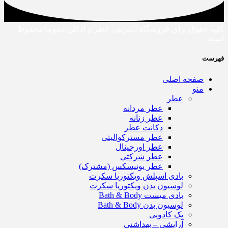
کلیه حقوق برای فروشگاه اینترنتی عطر و ادکلن لیدوما محفوظ
است .
فهرست
صفحه اصلی
منو
عطر
عطر مردانه
عطر زنانه
دکانت عطر
عطر مسترکوالیتی
عطر اورجینال
عطر شرکتی
عطر یونیسکس (مشترک)
بادی اسپلش ویکتوریا سکرت
لوسیون بدن ویکتوریا سکرت
بادی میست Bath & Body
لوسیون بدن Bath & Body
پک کادویی
آرایشی – بهداشتی