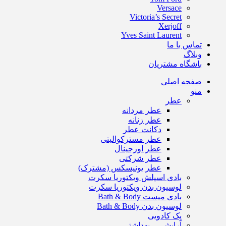
Versace
Victoria’s Secret
Xerjoff
Yves Saint Laurent
تماس با ما
وبلاگ
باشگاه مشتریان
صفحه اصلی
منو
عطر
عطر مردانه
عطر زنانه
دکانت عطر
عطر مسترکوالیتی
عطر اورجینال
عطر شرکتی
عطر یونیسکس (مشترک)
بادی اسپلش ویکتوریا سکرت
لوسیون بدن ویکتوریا سکرت
بادی میست Bath & Body
لوسیون بدن Bath & Body
پک کادویی
آرایشی – بهداشتی