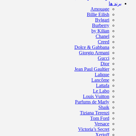
برند ها
Amouage
Billie Eilish
Bvlgari
Burberry
by Kilian
Chanel
Creed
Dolce & Gabbana
Giorgio Armani
Gucci
Dior
Jean Paul Gaultier
Lalique
Lancôme
Lattafa
Le Labo
Louis Vuitton
Parfums de Marly
Shaik
Tiziana Terenzi
Tom Ford
Versace
Victoria’s Secret
Xerjoff