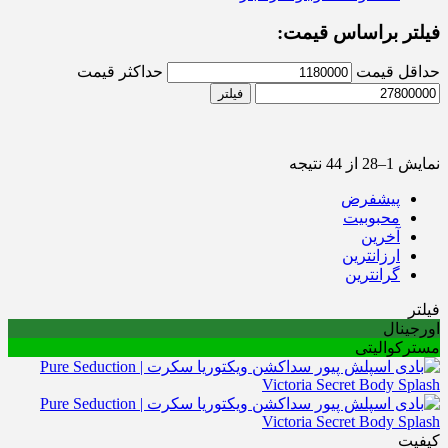
فیلتر براساس قیمت:
حداقل قیمت
حداکثر قیمت
فیلتر
نمایش 1–28 از 44 نتیجه
پیشفرض
محبوبیت
آخرین
ارزانترین
گرانترین
فیلتر
اورجینال
مسترکوالیتی
کیفیت