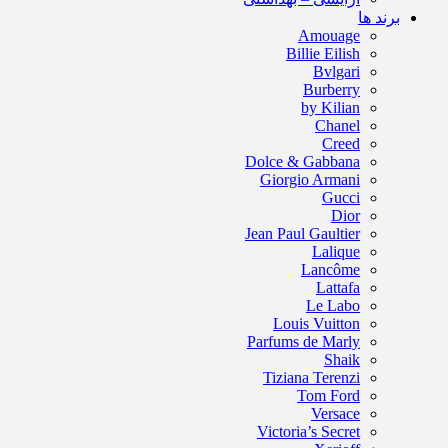
برند ها
Amouage
Billie Eilish
Bvlgari
Burberry
by Kilian
Chanel
Creed
Dolce & Gabbana
Giorgio Armani
Gucci
Dior
Jean Paul Gaultier
Lalique
Lancôme
Lattafa
Le Labo
Louis Vuitton
Parfums de Marly
Shaik
Tiziana Terenzi
Tom Ford
Versace
Victoria’s Secret