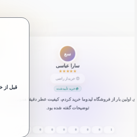
”
سع
سارا عباسی
★
★
★
★
★
😍 خریدار راضی
قبل از خر
خرید تأییدشده
 اولین بار از فروشگاه لیدوما خرید کردم، کیفیت عطر دقیقا همونی بود که
توضیحات گفته شده بود.
0
0
0
0
0
0
0
1