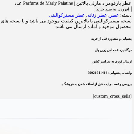
عطر پارفومز د مارلی پالاتین | Parfums de Marly Palatine عدد
افزودن به سبد خرید
دسته:
عطر
,
عطر زنانه
,
عطر مسترکوالیتی
نسخه مسترکوالیتی با بالاترین کیفیت موجود می باشد و با نسخه های ب
محصول موجود و آماده ارسال می باشد.
پشتیانی و مشاوره قبل از خرید
درگاه پرداخت امن زرین پال
ارسال فوری به سراسر کشور
واتساپ پشتیبانی: 09021041414
بررسی و تست رایحه قبل از اضافه شدن به فروشگاه
[custom_cross_sells]