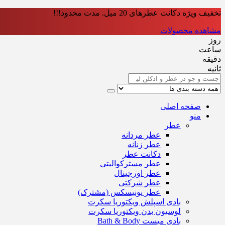
تخفیف ویژه دکانت عطرهای 20 میل. مدت محدود!!!
مشاهده محصولات
روز
ساعت‌
دقیقه
ثانیه
صفحه اصلی
منو
عطر
عطر مردانه
عطر زنانه
دکانت عطر
عطر مسترکوالیتی
عطر اورجینال
عطر شرکتی
عطر یونیسکس (مشترک)
بادی اسپلش ویکتوریا سکرت
لوسیون بدن ویکتوریا سکرت
بادی میست Bath & Body