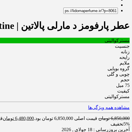
عطر پارفومز د مارلی پالاتین | Parfums de Marly Palatine
مسترکوالیتی
جنسیت
زنانه
رایحه
ملایم
گروه بویایی
چوبی و گلی
حجم
75 میل
کیفیت
مسترکوالیتی
مشاهده همه ویژگی‌ها
6,850,000
تومان
قیمت اصلی 6,850,000 تومان بود.
6,480,000
تومان
قیمت
5%
تخفیف
آخرین بروزرسانی : 18 جولای , 2026