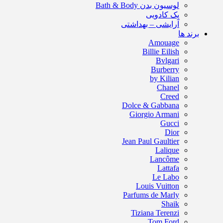
لوسیون بدن Bath & Body
پک کادویی
آرایشی – بهداشتی
برند ها
Amouage
Billie Eilish
Bvlgari
Burberry
by Kilian
Chanel
Creed
Dolce & Gabbana
Giorgio Armani
Gucci
Dior
Jean Paul Gaultier
Lalique
Lancôme
Lattafa
Le Labo
Louis Vuitton
Parfums de Marly
Shaik
Tiziana Terenzi
Tom Ford