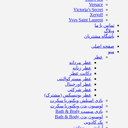
Versace
Victoria’s Secret
Xerjoff
Yves Saint Laurent
تماس با ما
وبلاگ
باشگاه مشتریان
صفحه اصلی
منو
عطر
عطر مردانه
عطر زنانه
دکانت عطر
عطر مسترکوالیتی
عطر اورجینال
عطر شرکتی
عطر یونیسکس (مشترک)
بادی اسپلش ویکتوریا سکرت
لوسیون بدن ویکتوریا سکرت
بادی میست Bath & Body
لوسیون بدن Bath & Body
پک کادویی
آرایشی – بهداشتی