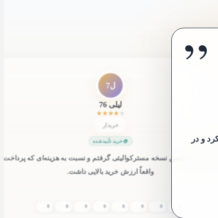
”
”
ل7
لیلی 76
★
★
★
★
★
خریدار
در نهایت
خرید تأییدشده
انه لیبره اینتنس نسخه مسترکوالیتی گرفتم و نسبت به هزینه‌ای که پرداخت 
واقعاً ارزش خرید بالایی داشت.
0
0
0
0
0
0
0
1