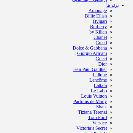
برند ها
Amouage
Billie Eilish
Bvlgari
Burberry
by Kilian
Chanel
Creed
Dolce & Gabbana
Giorgio Armani
Gucci
Dior
Jean Paul Gaultier
Lalique
Lancôme
Lattafa
Le Labo
Louis Vuitton
Parfums de Marly
Shaik
Tiziana Terenzi
Tom Ford
Versace
Victoria’s Secret