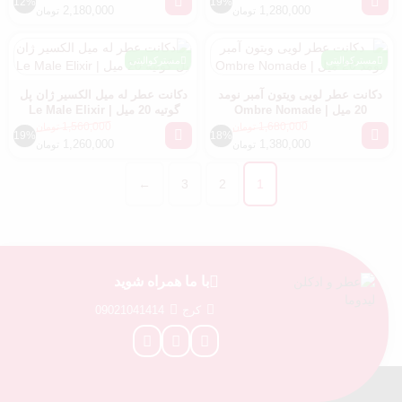
12%
19%
2,180,000
1,280,000
تومان
تومان
مسترکوالیتی
مسترکوالیتی
دکانت عطر لویی ویتون آمبر نومد
دکانت عطر له میل الکسیر ژان پل
20 میل | Ombre Nomade
گوتیه 20 میل | Le Male Elixir
1,560,000
1,680,000
تومان
تومان
19%
18%
1,260,000
1,380,000
تومان
تومان
←
3
2
1
با ما همراه شوید
کرج
09021041414