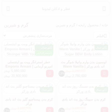
عطر و ادکلن لیدوما
گرم و شیرین
خانه
/ محصول رایحه / گرم و شیرین
فیلتر
اورجینال
اورجینال
مسترکوالیتی
لوسیون بدن وارم وانیلا شوگر بث
عطر استرانگر ویت یو اینتنسلی
اند بادی ورکز | Warm Vanilla
امپریو آرمانی | Emporio Armani
Stronger With You Intensely
Sugar BBW Body Lotion
5,980,000
3,180,000
تومان
تومان
13%
20,800,000
2,780,000
تومان
تومان
اورجینال
اورجینال
کرم بدن سیینگ روژ بث اند بادی
کرم بدن پیستاچیو گلیز بث اند بادی
ورکز
ورکز
3,180,000
3,180,000
تومان
تومان
13%
13%