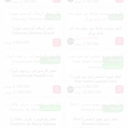
2,780,000
2,780,000
تومان
تومان
اورجینال
اورجینال
بادی میست وانیلا بین نوئل بث اند
عطر آرماف اودیسی هوم |
بادی ورکز
Odyssey Homme Armaf
3,180,000
تومان
13%
4,850,000
تومان
2,780,000
تومان
اورجینال
اورجینال
مسترکوالیتی
مسترکوالیتی
عطر کازاموراتی زرجوف لیرا |
Casamorati Xerjoff Lira
عطر لیبره اینتنس ایو سن لورن |
Yves Saint Laurent Libre
Intense
6,750,000
5,950,000
تومان
تومان
13%
42,900,000
29,500,000
تومان
تومان
اورجینال
مسترکوالیتی
مسترکوالیتی
عطر دیور هوم اینتنس | Dior
عطر پارفومز د مارلی هالتان |
Parfums de Marly Haltane
Homme Intense