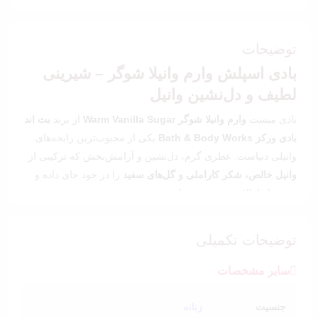
مشتری
توضیحات
بادی اسپلش وارم وانیلا شوگر – شیرینی
لطیف و دل‌نشین وانیل
بادی میست
وارم وانیلا شوگر
Warm Vanilla Sugar
از برند
بث اند
بادی ورکز Bath & Body Works
یکی از محبوب‌ترین رایحه‌های
وانیلی دنیاست. عطری گرم، دل‌نشین و آرامش‌بخش که ترکیبی از
وانیل خالص، شکر کاراملی و گل‌های سفید
را در خود جای داده و
حسی از لطافت و شیرینی را به پوست و مو هدیه می‌دهد.
این بادی میست زنانه برای کسانی ساخته شده که عاشق رایحه‌های
گرم، احساسی و خاص
هستند؛ عطری که با هر اسپری، فضای
توضیحات تکمیلی
اطراف را با شیرینی دل‌انگیز وانیل پر می‌کند.
سایر مشخصات
بادی میست وارم وانیلا شوگر مناسب برای:
استفاده روزانه، محل کار، قرارهای دوستانه و عاشقانه و…
جنسیت
زنانه