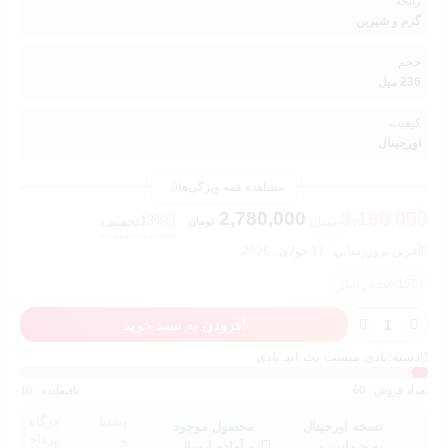
رایحه
گرم و شیرین
حجم
236 میل
کیفیت
اورجینال
مشاهده همه ویژگی‌ها
2,780,000
3,180,000
13%
تخفیف
تومان
تومان
آخرین بروزرسانی : 17 جولای , 2026
10 عدد در انبار
افزودن به سبد خرید
دسته:
بادی میست بث اند بادی
تعداد فروش : 60
باقیمانده : 10
پشتیانی
درگاه
نسخه اورجینال
محصول موجود
و
پرداخت
به ضمانت و
و آماده ارسال