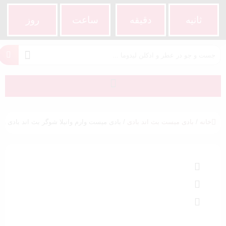
ثانیه
دقیقه
ساعت‌
روز
خانه
/
بادی میست بث اند بادی
/ بادی میست وارم وانیلا شوگر بث اند بادی ورکز | anilla Sugar BBW Body Mist