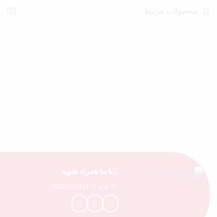
محصولات مرتبط
با ما همراه شوید
کرج
09021041414