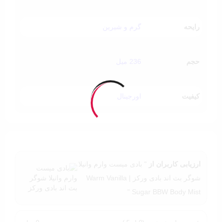
فصل: بهار، پاییز و زمستان
دوست‌داران رایحه‌های گرم، شیرین و وانیلی
ترکیب ایده‌آل با
لوسیون بدن وارم وانیلا شوگر
برای دوام
رایحه
گرم و شیرین
بیشتر رایحه
حجم
236 میل
کیفیت
اورجینال
ارزیابی کاربران از
" بادی میست وارم وانیلا
شوگر بث اند بادی ورکز | Warm Vanilla
Sugar BBW Body Mist "