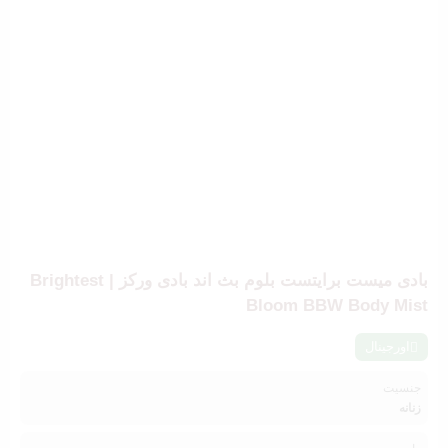
بادی میست برایتست بلوم بث اند بادی ورکز | Brightest
Bloom BBW Body Mist
اورجینال
جنسیت
زنانه