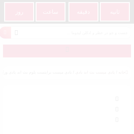
ثانیه
دقیقه
ساعت‌
روز
خانه
/
بادی میست بث اند بادی
/ بادی میست برایتست بلوم بث اند بادی ورکز | ightest Bloom BBW Body Mist