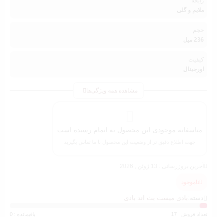
رایحه
ملایم و گلی
حجم
236 میل
کیفیت
اورجینال
مشاهده همه ویژگی‌ها
متاسفانه موجودی این محصول به اتمام رسیده است
جهت اطلاع دقیق تر از وضعیت این محصول با ما تماس بگیرید
آخرین بروزرسانی : 13 ژوئن , 2026
ناموجود
دسته:
بادی میست بث اند بادی
تعداد فروش : 17
باقیمانده : 0