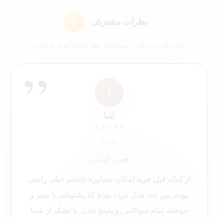
نظرات مشتریان
تجربه کاربرانی که از محصولات عطر لیدوما خرید کرده‌اند.
”
ا
ک4
ک9
عم
سع
شم
ل7
مک
کاربر 48321
کاربر 9652
ایلیا
سارا عباسی
علی محمدی
شیرین ملکی
لیلی 76
محمد کاشانکی
★
★
★
★
★
★
★
★
★
★
★
★
★
★
★
★
★
★
★
★
★
★
★
★
★
★
★
★
★
★
★
★
★
★
★
★
★
★
★
★
خریدار
خریدار
خریدار
خریدار
😍 خریدار راضی
😍 خریدار راضی
خریدار
خریدار
خرید تأییدشده
خرید تأییدشده
خرید تأییدشده
خرید تأییدشده
خرید تأییدشده
خرید تأییدشده
خرید تأییدشده
خرید تأییدشده
از اینکه قبل خرید امکان مشاوره داشتم خیلی راضی
بودم. بین چند مدل مردد بودم که پشتیبانی با صبر و
حوصله تمام سوالاتم رو پاسخ دادن. با تشکر از شما