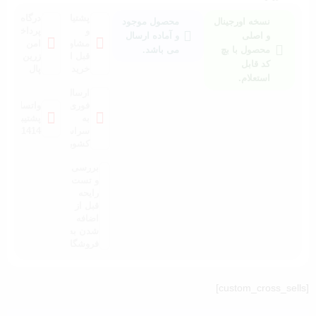
پشتیانی
درگاه
نسخه اورجینال
محصول موجود
و
پرداخت
و اصلی
و آماده ارسال
مشاوره
امن
محصول با بچ
می باشد.
قبل از
زرین
کد قابل
خرید
پال
استعلام.
ارسال
فوری
واتساپ
به
پشتیبانی:
سراسر
021041414
کشور
بررسی
و تست
رایحه
قبل از
اضافه
شدن به
فروشگاه
[custom_cross_sells]