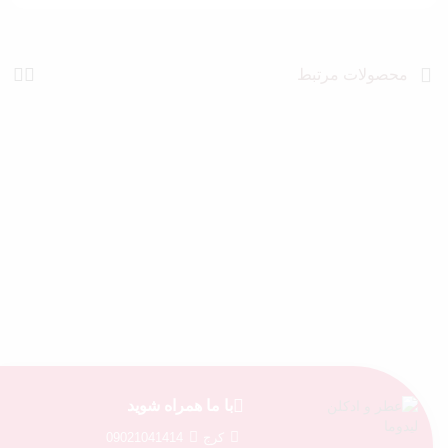
محصولات مرتبط
با ما همراه شوید
کرج
09021041414