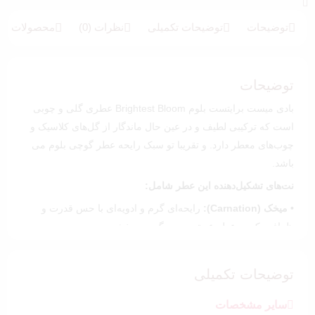
5
امتیازدهی
5.00
از 5 در
امتیازدهی
توضیحات
توضیحات تکمیلی
نظرات (0)
محصولات بیش
مشتری
توضیحات
بادی میست برایتست بلوم Brightest Bloom عطری گلی و چوبی
است که ترکیبی لطیف و در عین حال ماندگار از گل‌های کلاسیک و
چوب‌های معطر دارد. و تقریبا تو سبک رایحه عطر گوچی بلوم می
باشد.
نت‌های تشکیل‌دهنده این عطر شامل:
• میخک (Carnation):
رایحه‌ای گرم و ادویه‌ای با حس قدرت و
ظرافت که به عطر عمق و پیچیدگی می‌بخشد.
• زنبق دره (Lily of the Valley):
نت‌های لطیف و سبک زنبق دره
حسی شیرین و خالص به عطر می‌دهند و آن را سرشار از طراوت
توضیحات تکمیلی
می‌کنند.
• یاس سامباک (Jasmine Sambac):
رایحه‌ای عمیق، گلی و
سایر مشخصات