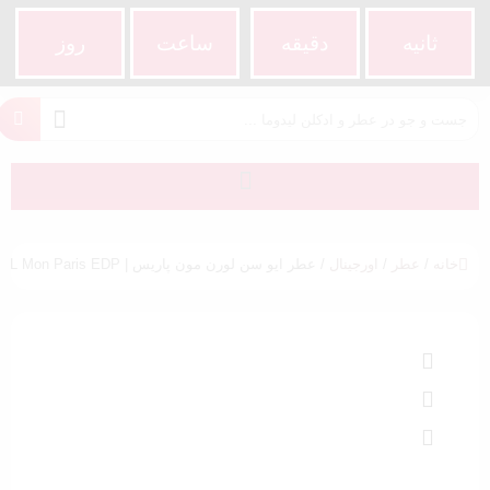
ثانیه
دقیقه
ساعت‌
روز
خانه
/
عطر
/
اورجینال
/ عطر ایو سن لورن مون پاریس | YSL Mon Paris EDP