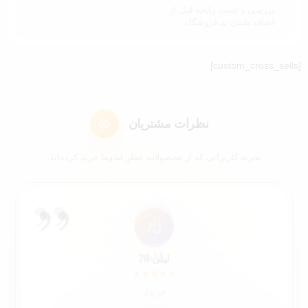
بررسی و تست رایحه قبل از
اضافه شدن به فروشگاه
[custom_cross_sells]
نظرات مشتریان
تجربه کاربرانی که از محصولات عطر لیدوما خرید کرده‌اند.
”
ل7
ک4
ک9
سع
مک
شم
ا
عم
کاربر 48321
کاربر 9652
لیلی 76
سارا عباسی
شیرین ملکی
محمد کاشانکی
ایلیا
علی محمدی
★
★
★
★
★
★
★
★
★
★
★
★
★
★
★
★
★
★
★
★
★
★
★
★
★
★
★
★
★
★
★
★
★
★
★
★
★
★
★
★
خریدار
خریدار
خریدار
خریدار
😍 خریدار راضی
😍 خریدار راضی
خریدار
خریدار