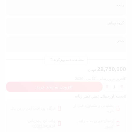
رایحه
گروه بویایی
حجم
مشاهده همه ویژگی‌ها
22,750,000
تومان
آخرین بروزرسانی : 27 می , 2026
افزودن به سبد خرید
دسته:
اورجینال
,
عطر
,
عطر زنانه
پشتیانی و مشاوره قبل از
درگاه پرداخت امن زرین پال
خرید
ارسال فوری به سراسر
واتساپ پشتیبانی:
کشور
09021041414