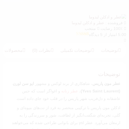
فروشنده :
عطر و ادکلن لیدوما
100٪ رضایت
منتخب
5.00 امتیاز از 5 دیدگاه
5
امتیازدهی
5.00
از 5 در
امتیازدهی
توضیحات
توضیحات تکمیلی
نظرات (0)
محصولات بیش
مشتری
توضیحات
عطر مون پاریس
، شاهکاری از برند لوکس و مشهور
ایو سن لورن
(Yves Saint Laurent)
،
عطر زنانه
و اغواگر است که حس
عاشقانه و دل‌فریب شهر پاریس را در قلب خود جای داده است.
ادکلن مون پاریس با ترکیبی منحصر به‌ فرد از نت‌های میوه‌ای و
گلی، تجربه‌ای شگفت‌انگیز از لطافت، شور و سرزندگی را به
ارمغان می‌آورد.
عطر ysl
برای بانوانی طراحی شده که می‌خواهند