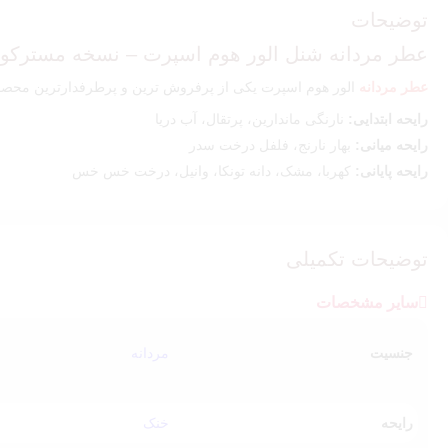
توضیحات
عطر مردانه شنل الور هوم اسپرت – نسخه مسترکوا
عطر مردانه
الور هوم اسپرت یکی از پرفروش ترین و پرطرفدارترین محصولا
رایحه ابتدایی:
نارنگی ماندارین، پرتقال، آب دریا
رایحه میانی:
بهار نارنج، فلفل درخت سدر
رایحه پایانی:
کهربا، مشک، دانه تونکا، وانیل، درخت خس خس
توضیحات تکمیلی
سایر مشخصات
جنسیت
مردانه
رایحه
خنک