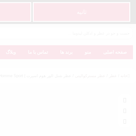
ثانیه
صفحه اصلی
منو
برند ها
تماس با ما
وبلاگ
خانه
/
عطر
/
عطر مسترکوالیتی
/ عطر شنل الور هوم اسپرت | Chanel Allure Homme Sport