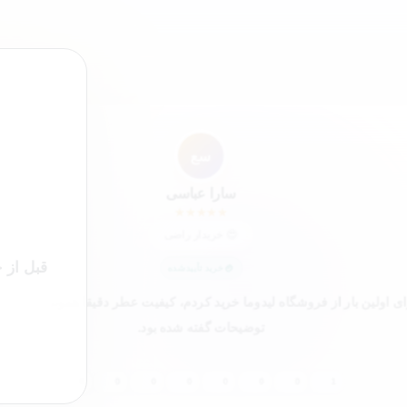
”
ک4
کاربر 48321
★
★
★
★
★
خریدار
برای او
خرید تأییدشده
 خرید اینترنتی عطرم بود و بابت اصالت کالا کمی نگرانی داشتم، ولی بعد از د
سفارش خیالم راحت شد. ممنون از پشتیبانی خوب آقای فرجی.
0
0
0
0
0
0
0
0