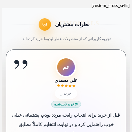
[custom_cross_sells]
نظرات مشتریان
تجربه کاربرانی که از محصولات عطر لیدوما خرید کرده‌اند.
”
ا
ک4
ک9
عم
مک
شم
سع
ل7
کاربر 48321
کاربر 9652
ایلیا
علی محمدی
شیرین ملکی
محمد کاشانکی
سارا عباسی
لیلی 76
★
★
★
★
★
★
★
★
★
★
★
★
★
★
★
★
★
★
★
★
★
★
★
★
★
★
★
★
★
★
★
★
★
★
★
★
★
★
★
★
خریدار
خریدار
خریدار
خریدار
خریدار
😍 خریدار راضی
😍 خریدار راضی
خریدار
خرید تأییدشده
خرید تأییدشده
خرید تأییدشده
خرید تأییدشده
خرید تأییدشده
خرید تأییدشده
خرید تأییدشده
خرید تأییدشده
قبل از خرید برای انتخاب رایحه مردد بودم، پشتیبانی خیلی
خوب راهنمایی کرد و در نهایت انتخابم کاملاً مطابق