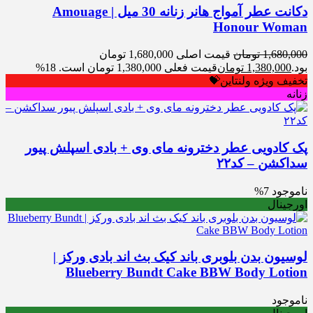
دکانت عطر آمواج هانر زنانه 30 میل | Amouage
Honour Woman
1,680,000
تومان
قیمت اصلی 1,680,000 تومان
بود.
1,380,000
تومان
قیمت فعلی 1,380,000 تومان است.
18%
تخفیف ویژه ولنتاین💝
زنانه
پک کادویی عطر دخترونه مای وی + بادی اسپلش پیور
سداکشن – کد۲۲
ناموجود
7%
اورجینال
لوسیون بدن بلوبری باند کیک بث اند بادی ورکز |
Blueberry Bundt Cake BBW Body Lotion
ناموجود