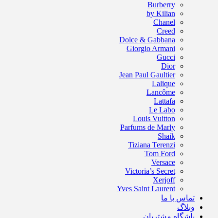
Burberry
by Kilian
Chanel
Creed
Dolce & Gabbana
Giorgio Armani
Gucci
Dior
Jean Paul Gaultier
Lalique
Lancôme
Lattafa
Le Labo
Louis Vuitton
Parfums de Marly
Shaik
Tiziana Terenzi
Tom Ford
Versace
Victoria’s Secret
Xerjoff
Yves Saint Laurent
تماس با ما
وبلاگ
باشگاه مشتریان