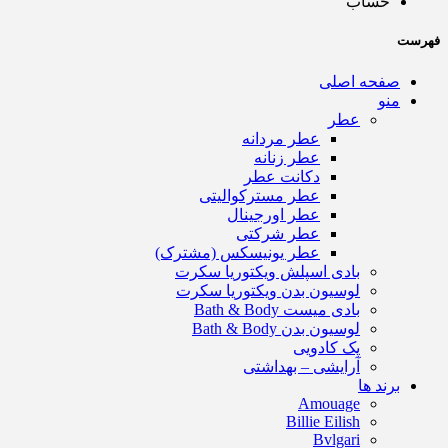
حساب
فهرست
صفحه اصلی
منو
عطر
عطر مردانه
عطر زنانه
دکانت عطر
عطر مسترکوالیتی
عطر اورجینال
عطر شرکتی
عطر یونیسکس (مشترک)
بادی اسپلش ویکتوریا سکرت
لوسیون بدن ویکتوریا سکرت
بادی میست Bath & Body
لوسیون بدن Bath & Body
پک کادویی
آرایشی – بهداشتی
برند ها
Amouage
Billie Eilish
Bvlgari