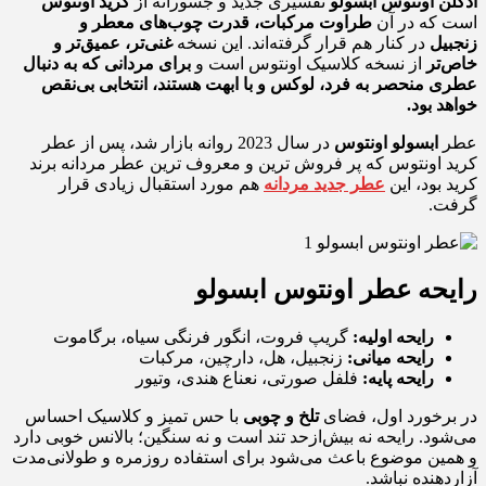
ادکلن اونتوس ابسولو
تفسیری جدید و جسورانه از
کرید اونتوس
است که در آن
طراوت مرکبات، قدرت چوب‌های معطر و
زنجبیل
در کنار هم قرار گرفته‌اند. این نسخه
غنی‌تر، عمیق‌تر و
خاص‌تر
از نسخه کلاسیک اونتوس است و
برای مردانی که به دنبال
عطری منحصر به‌ فرد، لوکس و با ابهت هستند، انتخابی بی‌نقص
خواهد بود.
عطر
ابسولو اونتوس
در سال 2023 روانه بازار شد، پس از عطر
کرید اونتوس که پر فروش ترین و معروف ترین عطر مردانه برند
کرید بود، این
عطر جدید مردانه
هم مورد استقبال زیادی قرار
گرفت.
رایحه عطر اونتوس ابسولو
رایحه اولیه:
گریپ فروت، انگور فرنگی سیاه، برگاموت
رایحه میانی:
زنجبیل، هل، دارچین، مرکبات
رایحه پایه:
فلفل صورتی، نعناع هندی، وتیور
در برخورد اول، فضای
تلخ و چوبی
با حس تمیز و کلاسیک احساس
می‌شود. رایحه نه بیش‌ازحد تند است و نه سنگین؛ بالانس خوبی دارد
و همین موضوع باعث می‌شود برای استفاده روزمره و طولانی‌مدت
آزاردهنده نباشد.