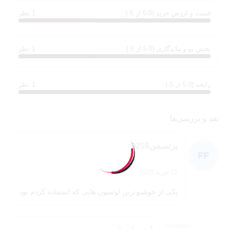
شما میتوانید
لوسیون بدن ویکتوریا سکرت
را با
قیمت عالی
از فروشگاه
قیمت و ارزش خرید (5.0 از 5 )
1 نظر
لیدوما پرفیوم
تهیه کنید.
پخش بو و ماندگاری (5.0 از 5 )
1 نظر
رایحه (5.0 از 5 )
1 نظر
نقد و بررسی‌ها
پرنسس9216
–
11 فوریه 2025
یکی از خوشبوترین لوسیون هایی که استفاده کردم بود