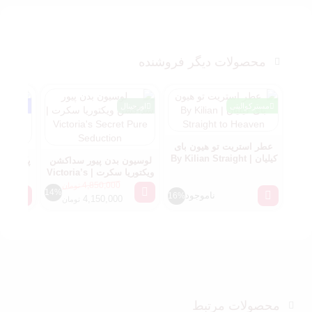
محصولات دیگر فروشنده
مسترکوالیتی
اورجینال
مردانه
عطر استریت تو هیون بای
کیلیان | By Kilian Straight
لوسیون بدن پیور سداکشن
to Heaven
ویکتوریا سکرت | Victoria’s
استرانگ
Secret Pure Seduction
داو +
4,850,000
تومان
14%
ناموجود
16%
4,150,000
تومان
محصولات مرتبط