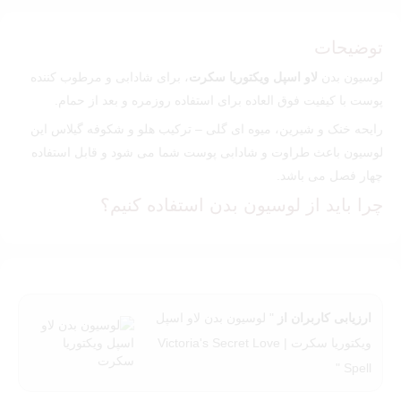
توضیحات
لوسیون بدن
لاو اسپل ویکتوریا سکرت
، برای شادابی و مرطوب کننده
پوست با کیفیت فوق العاده برای استفاده روزمره و بعد از حمام.
رایحه خنک و شیرین، میوه ای گلی – ترکیب هلو و شکوفه گیلاس این
لوسیون باعث طراوت و شادابی پوست شما می شود و قابل استفاده
چهار فصل می باشد.
چرا باید از لوسیون بدن استفاده کنیم؟
همه ما خواهان پوستی نرم و لطیف هستیم ولی به دلیل استفاده از مواد
شوینده، صابون ها و شامپوهای شست شو و حالت قلیایی آنها پوست ما
خشک می شود و باعث ترک خوردن و پوسته پوسته شدن بدن ما
میشود.
ارزیابی کاربران از
" لوسیون بدن لاو اسپل
به همین دلایل پیشنهاد میشود از لوسیون بدن لاو اسپل ویکتوریا سکرت
ویکتوریا سکرت | Victoria's Secret Love
برای شادابی و طراوت پوست خود استفاده کنید، توصیه میشود بعد از
Spell "
حمام کردن و روی پوست تمیز استفاده کنید.