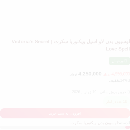
لوسیون بدن لاو اسپل ویکتوریا سکرت | Victoria's Secret
Love Spell
اورجینال
4,250,000
4,950,000
تومان
تومان
14%
تخفیف
آخرین بروزرسانی : 19 ژوئن , 2026
1 عدد در انبار
افزودن به سبد خرید
دسته:
لوسیون بدن ویکتوریا سکرت