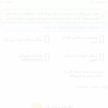
تعداد فروش : 79
باقیمانده : 1
نسخه اورجینال به ضمانت و دارای بچ کد قابل استعلام، با نسخه های
فیک و مشابه که به جای نسخه اصلی فروخته میشوند متفاوت است.
محصول موجود و آماده ارسال می باشد.
پشتیانی و مشاوره قبل از
درگاه پرداخت امن زرین پال
خرید
ارسال فوری به سراسر
واتساپ پشتیبانی:
کشور
09021041414
بررسی و تست رایحه قبل از
اضافه شدن به فروشگاه
[custom_cross_sells]
نظرات مشتریان