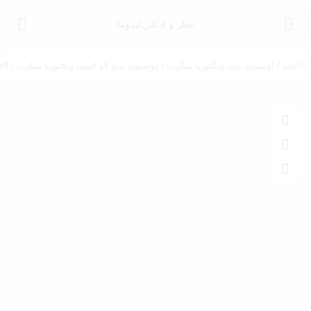
عطر و ادکلن لیدوما
خانه
/
لوسیون بدن ویکتوریا سکرت
/ لوسیون بدن لاو اسپل ویکتوریا سکرت | Victoria’s Secret Love Spell