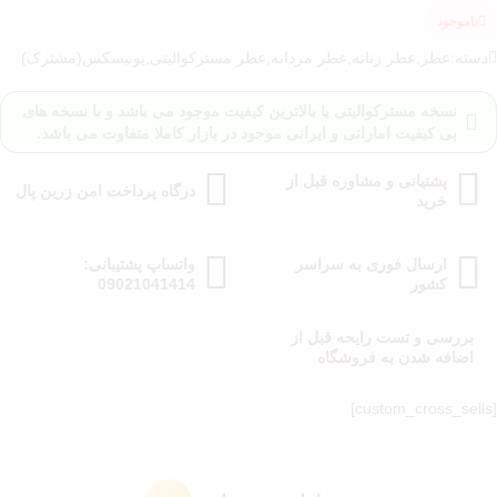
ناموجود
دسته:
عطر
,
عطر زنانه
,
عطر مردانه
,
عطر مسترکوالیتی
,
یونیسکس(مشترک)
نسخه مسترکوالیتی با بالاترین کیفیت موجود می باشد و با نسخه های
بی کیفیت اماراتی و ایرانی موجود در بازار کاملا متفاوت می باشد.
پشتیانی و مشاوره قبل از
درگاه پرداخت امن زرین پال
خرید
ارسال فوری به سراسر
واتساپ پشتیبانی:
کشور
09021041414
بررسی و تست رایحه قبل از
اضافه شدن به فروشگاه
[cust