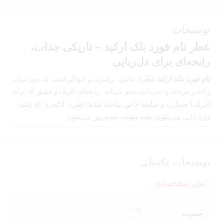
توضیحات
عطر تام فورد بلک ارکید – تاریکی جذاب،
رایحه‌ای برای دل‌ربایی
تام فورد بلک ارکید
عطری خاص، پرقدرت و اغواگر است که مرز میان
زنانه و مردانه را به‌زیبایی محو می‌کند. رایحه‌ای تاریک و عمیق که برای
افراد با جسارت و سلیقه خاص ساخته شده؛ عطری لاکچری که وقتی
وارد جایی می‌شوید، همه متوجه حضورش می‌شوند.
🔹
ترکیب رایحه: مرموز، لوکس و ماندگار
نت‌های ابتدایی:
انگور سیاه، ترنج، لیمو، یاس
توضیحات تکمیلی
نت‌های میانی:
ارکیده سیاه، گل‌های کمیاب، میوه خشک
نت‌های پایه:
کهربا، وانیل، نعناع هندی، چوب صندل سفید، شکلات،
سایر مشخصات
روایح دودی
زنانه
جنسیت
رایحه بلک ارکید پیچیده، گرم و گورماند است. شکلات تلخ و ارکیده