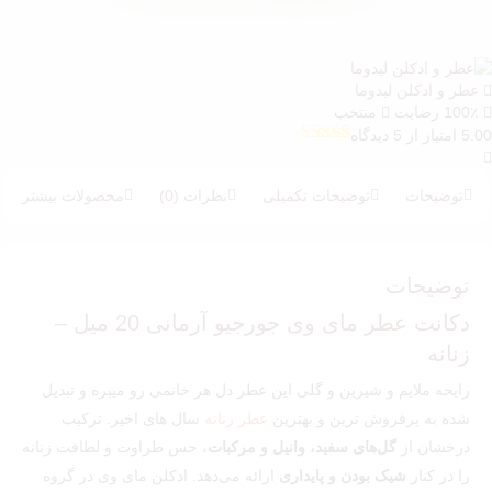
عطر و ادکلن لیدوما
100٪ رضایت
منتخب
5.00 امتیاز از 5 دیدگاه
5
امتیازدهی
5.00
از 5 در
امتیازدهی
توضیحات
توضیحات تکمیلی
نظرات (0)
محصولات بیشتر
مشتری
توضیحات
دکانت عطر مای وی جورجیو آرمانی 20 میل –
زنانه
رایحه ملایم و شیرین و گلی این عطر دل هر خانمی رو میبره و تبدیل
شده به پرفروش ترین و بهترین
عطر زنانه
سال های اخیر. ترکیب
درخشان از
گل‌های سفید، وانیل و مرکبات
، حس طراوت و لطافت زنانه
را در کنار
شیک بودن و پایداری
ارائه می‌دهد. ادکلن مای وی در گروه