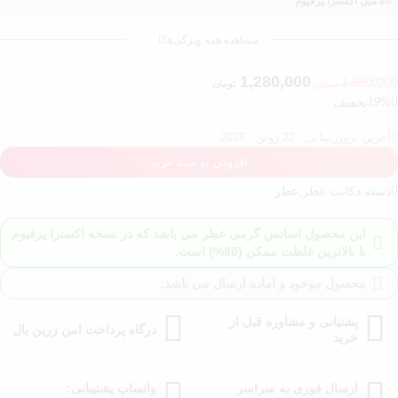
20 میل اکسترا پرفیوم
مشاهده همه ویژگی‌ها
1,280,000
1,580,000
تومان
تومان
19%
تخفیف
آخرین بروزرسانی : 22 ژوئن , 2026
افزودن به سبد خرید
دسته:
دکانت عطر
,
عطر
این محصول اسانس گرمی عطر می باشد که در نسخه اکسترا پرفیوم
با بالاترین غلظت ممکن (80%) است.
محصول موجود و آماده ارسال می باشد.
پشتیانی و مشاوره قبل از
درگاه پرداخت امن زرین پال
خرید
ارسال فوری به سراسر
واتساپ پشتیبانی: