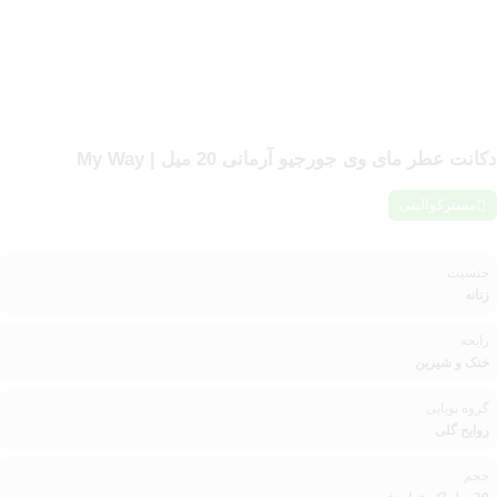
دکانت عطر مای وی جورجیو آرمانی 20 میل | My Way
مسترکوالیتی
جنسیت
زنانه
رایحه
خنک و شیرین
گروه بویایی
روایح گلی
حجم