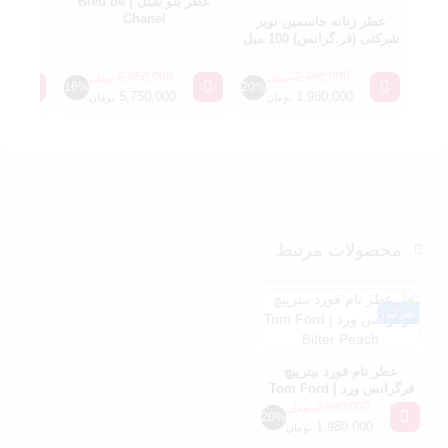
عطر بلو شنل | Bleu de
Chanel
عطر زنانه جاسمین نویر
عطر پ
شرکتی (فر.گرانس) 100 میل
us
6,850,000
2,480,000
تومان
تومان
16%
20%
5,750,000
1,980,000
تومان
تومان
محصولات مرتبط
شرکتی
عطر تام فورد بیترپیچ
فرگرانس ورد | Tom Ford
Bitter Peach
2,480,000
تومان
20%
1,980,000
تومان