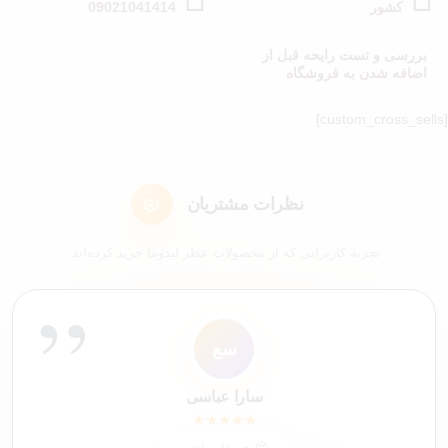
کشور
09021041414
بررسی و تست رایحه قبل از
اضافه شدن به فروشگاه
[custom_cross_sells]
نظرات مشتریان
تجربه کاربرانی که از محصولات عطر لیدوما خرید کرده‌اند.
”
”
ل7
ا
ک9
مک
ک4
عم
سع
شم
کاربر 9652
لیلی 76
ایلیا
محمد کاشانکی
کاربر 48321
علی محمدی
سارا عباسی
شیرین ملکی
★
★
★
★
★
★
★
★
★
★
★
★
★
★
★
★
★
★
★
★
★
★
★
★
★
★
★
★
★
★
★
★
★
★
★
★
★
★
★
★
خریدار
خریدار
خریدار
خریدار
خریدار
خریدار