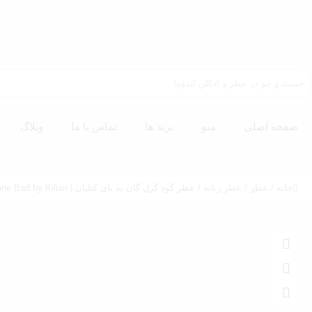
ثانیه
صفحه اصلی
منو
برند ها
تماس با ما
وبلاگ
خانه
/
عطر
/
عطر زنانه
/ عطر گود گرل گان بد بای کیلیان | Good Girl Gone Bad by Kilian