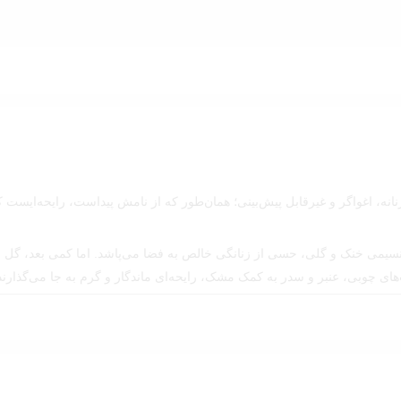
انه، اغواگر و غیرقابل پیش‌بینی؛ همان‌طور که از نامش پیداست، رایحه‌ایست ک
سیمی خنک و گلی، حسی از زنانگی خالص به فضا می‌پاشد. اما کمی بعد، گل نرگ
ای چوبی، عنبر و سدر به کمک مشک، رایحه‌ای ماندگار و گرم به جا می‌گذارند ک
ه، اما همه نگاه‌ها ناخودآگاه دنبالش می‌افتن.
پر از اعتمادبه‌نفس.