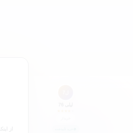
”
ل7
لیلی 76
★
★
★
★
★
خریدار
از این
خرید تأییدشده