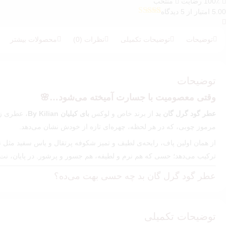
100٪ رضایت
منتخب
5.00 امتیاز از 5 دیدگاه
5
امتیازدهی
5.00
از 5 در
امتیازدهی
توضیحات
توضیحات تکمیلی
نظرات (0)
محصولات بیشتر
مشتری
توضیحات
وقتی معصومیت با جسارت آمیخته می‌شود…🌸
عطر گود گرل گان بد
از برند خاص و لوکس
بای کیلیان
By Kilian
، عطری زن
مرموز چوبی، که در هر لحظه، چهره‌ای تازه از خودش نشان می‌دهد.
از همان اولین پاف، رایحه‌ی لطیف و تمیز شکوفه پرتقال و یاس سفید مثل ن
ترکیب می‌دهد؛ حسی که هم نرم و لطیفه، هم جسور و پرشور. در پایان، نت‌ه
عطر گود گرل گان بد چه حسی بهت می‌ده؟
مثل دختری که در عین وقار، جسارت خاصی تو نگاهش داره. بی‌نیاز از جلب توج
Good Girl Gone Bad
دقیقاً چنین حضوری رو خلق می‌کنه: نرم، زنانه، اما 
توضیحات تکمیلی
رایحه اولیه:
رز، گل اوسمانتوس، یاس