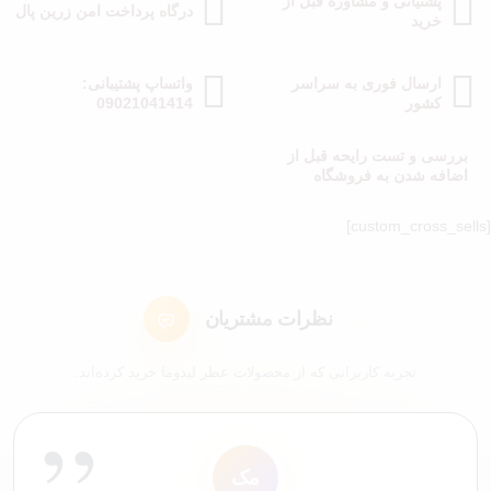
پشتیانی و مشاوره قبل از
درگاه پرداخت امن زرین پال
خرید
ارسال فوری به سراسر
واتساپ پشتیبانی:
کشور
09021041414
بررسی و تست رایحه قبل از
اضافه شدن به فروشگاه
[custom_cross_sells]
نظرات مشتریان
تجربه کاربرانی که از محصولات عطر لیدوما خرید کرده‌اند.
”
ل7
ک4
عم
سع
مک
شم
ک9
ا