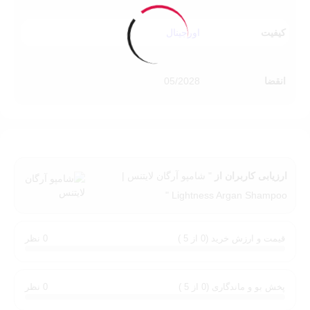
می‌دارد.
فاقد سولفات و پارابن:
مناسب برای پوست سر حساس، موهای
کیفیت
اورجینال
رنگ‌شده یا کراتینه‌شده — بدون ایجاد خشکی یا آسیب بیشتر.
درخشندگی و حجم‌دهی:
استفاده مداوم به براق شدن مو، افزایش
انعطاف‌پذیری و تقویت بافت مو کمک می‌کند؛ موهایی
انقضا
05/2028
خوش‎شکل‌تر و شاداب‌تر خواهید داشت.
مناسب برای آقایان و بانوان:
فرمولاسیون متعادل آن، شامپویی
ایده‌آل برای همه افراد در خانوار است.
نکات مهم استفاده شامپو آرگان لایتنس و
ارزیابی کاربران از
" شامپو آرگان لایتنس |
توصیه‌ها
Lightness Argan Shampoo "
روی موهای کاملاً خیس، مقدار مناسب شامپو را کف سر و ساقه
پخش کرده و به آرامی ماساژ دهید و بعد از چند دقیقه با آب ولرم
قیمت و ارزش خرید (0 از 5 )
0 نظر
بشویید.
برای نتیجه بهتر، همراه با نرم‌کننده یا
ماسک موی بدون سولفات
لایتنس
استفاده شود.
پخش بو و ماندگاری (0 از 5 )
0 نظر
مناسب استفاده ۲ تا ۳ بار در هفته یا بر اساس نیاز موهای خشک و