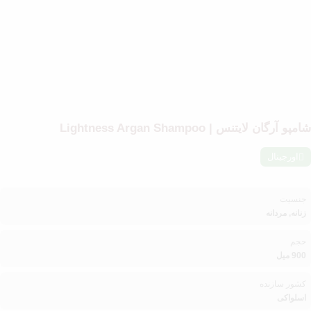
شامپو آرگان لایتنس | Lightness Argan Shampoo
اورجینال
جنسیت
زنانه, مردانه
حجم
900 میل
کشور سازنده
اسلواکی