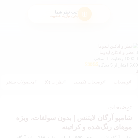
ثبت نظر شما
بدون نیاز به عضویت
عطر و ادکلن لیدوما
100٪ رضایت
منتخب
5.00 امتیاز از 5 دیدگاه
5
امتیازدهی
5.00
از 5 در
امتیازدهی
توضیحات
توضیحات تکمیلی
نظرات (0)
محصولات بیشتر
مشتری
توضیحات
شامپو آرگان لایتنس | بدون سولفات، ویژه
موهای رنگ‌شده و کراتینه
شامپو آرگان لایتنس با
حجم 900
میلی‌لیتر، حاوی
۹۵٪ روغن آرگان