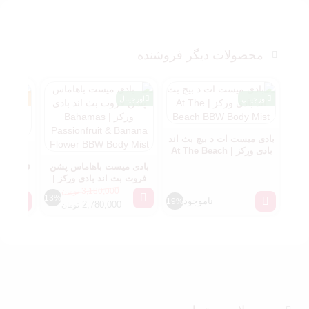
محصولات دیگر فروشنده
اورجینال
اورجینال
های کپی
بادی میست ات د بیچ بث اند
بادی ورکز | At The Beach
بادی ا
BBW Body Mist
بادی میست باهاماس پشن
lixir
فروت بث اند بادی ورکز |
Bahamas Passionfruit &
3,180,000
تومان
13%
ناموجود
Banana Flower BBW
19%
2,780,000
تومان
Body Mist