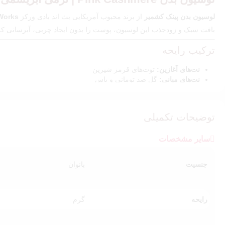
لوسیون بدن پینک کشمیر
از برند محبوب آمریکایی بث اند بادی ورکز
Works
بافت سبک و زودجذب این لوسیون، پوست را بدون ایجاد چربی، آبرسانی کر
ترکیب رایحه
نت‌های آغازین:
توت‌های قرمز شیرین
نت‌های میانی:
گل صد تومانی و یاس
نت پایه:
مشک نرم، چوب‌ صندل و کهربا
ترکیبی متعادل از گرما و لطافت که رایحه‌ای زنانه، ظریف و عاشقانه خلق م
توضیحات تکمیلی
ویژگی‌ها و مزایا
سایر مشخصات
مرطوب‌کننده و نرم‌کننده عمیق پوست
جذب سریع با بافتی سبک و غیرچرب
جنسیت
بانوان
غنی‌شده با شی‌باتر، روغن نارگیل و ویتامین E
رایحه گرم و آرامش‌بخش، مناسب استفاده روزانه
رایحه
گرم
پیشنهاد ویژه💖