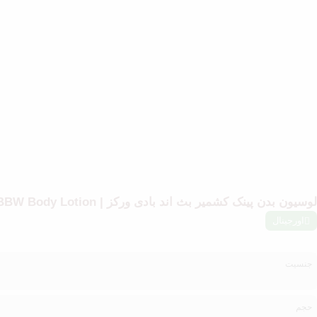
لوسیون بدن پینک کشمیر بث اند بادی ورکز | Pink Cashmere BBW Body Lotion
اورجینال
جنسیت
حجم