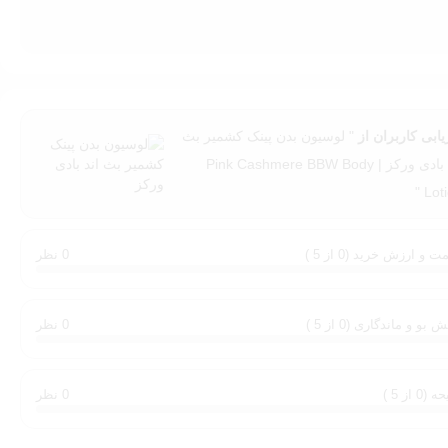
د تا رایحه و لطافت به‌صورت چندبرابر روی پوستتان بماند.
یابی کاربران از
" لوسیون بدن پینک کشمیر بث
اند بادی ورکز | Pink Cashmere BBW Body
Loti
ت و ارزش خرید (0 از 5 )
0 نظر
 بو و ماندگاری (0 از 5 )
0 نظر
(0 از 5 )
0 نظر