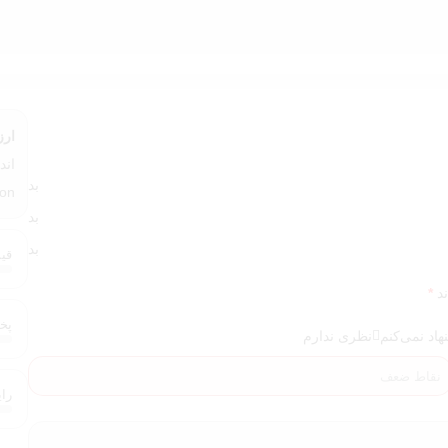
را همراه با
بادی میست همین رایحه از Bath & Body Works
استفاده کنی
ارز
بد
on "
بد
بد
قیم
ند
*
پخش
هاد نمی‌کنم
نظری ندارم
رایحه 