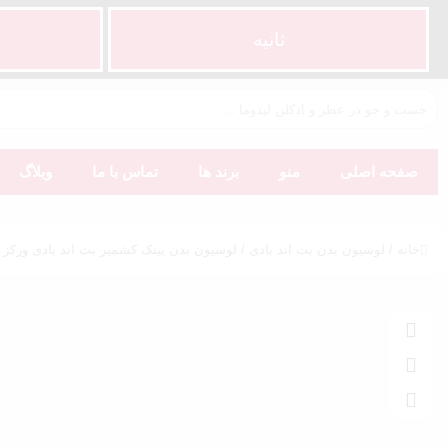
ثانیه
صفحه اصلی
منو
برند ها
تماس با ما
وبلاگ
خانه
/
لوسیون بدن بث اند بادی
/ لوسیون بدن پینک کشمیر بث اند بادی ورکز | nk Cashmere BBW Body Lotion