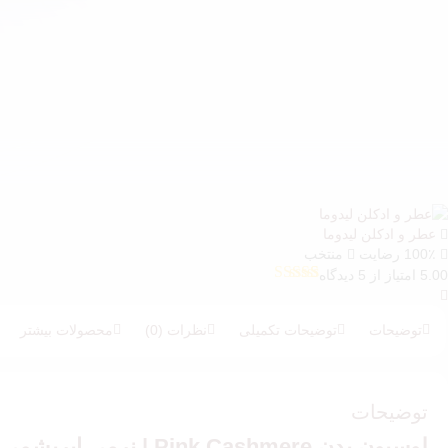
عطر و ادکلن لیدوما
100٪ رضایت
منتخب
5.00 امتیاز از 5 دیدگاه
5
امتیازدهی
5.00
از 5 در
امتیازدهی
توضیحات
توضیحات تکمیلی
نظرات (0)
محصولات بیشتر
مشتری
توضیحات
لوسیون بدن Pink Cashmere | نرمی ابریشمی با رایحه‌ای زنانه و آرام