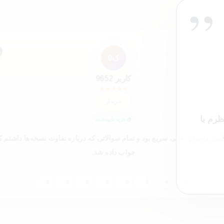
”
”
ک9
کاربر 9652
★
★
★
★
★
خریدار
ظرم با
خرید تأییدشده
یی واتساپ خیلی سریع بود و تمام سوالاتی که درباره تفاوت نسخه‌ها داشتم 
جواب داده شد.
0
0
0
0
0
3
0
0