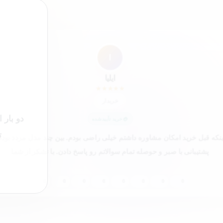
”
ا
ایلیا
★
★
★
★
★
خریدار
دو بار 
خرید تأییدشده
ت
اینکه قبل خرید امکان مشاوره داشتم خیلی راضی بودم. بین چند مدل مردد بودم
پشتیبانی با صبر و حوصله تمام سوالاتم رو پاسخ دادن. با تشکر از شما
0
0
0
0
0
0
0
0