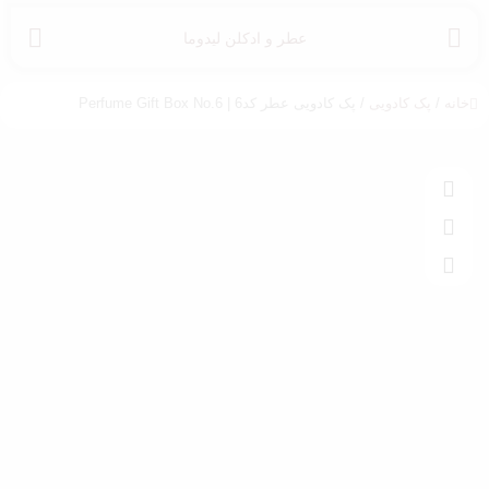
عطر و ادکلن لیدوما
خانه
/
پک کادویی
/ پک کادویی عطر کد6 | Perfume Gift Box No.6