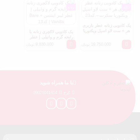
زنانه
زنانه
پک کادویی زنانه عطر باربری
هر + ست لاو اسپل ویکتوریا
پک کادویی لاکچری زنانه با
سکرت – کد23
رایحه گرم و وانیلی | عطر
لیبر اینتنس + Bare Vanilla
9,830,000
19,750,000
تومان
تومان
| کد13
با ما همراه شوید
کرج
09021041414