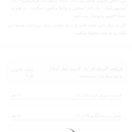
این باکس کادویی شامل یک
عطر اسکند ل
(شرکت فرگرانس) – یک
لوسیون ایپک – یک بادی اسپلش بر وانیلا ویکتوریا سکرت – به همراه
جعبه کادویی و پوشال می باشد.
اگر به دنبال خرید هدیه خاص و به یاد ماندنی برای عزیزانتان هستید این
پکیج رو به شما پیشنهاد میکنیم.
ارزیابی کاربران از
" پک کادویی عطر کد6 |
Perfume Gift Box No.6 "
قیمت و ارزش خرید (0 از 5 )
0 نظر
پخش بو و ماندگاری (0 از 5 )
0 نظر