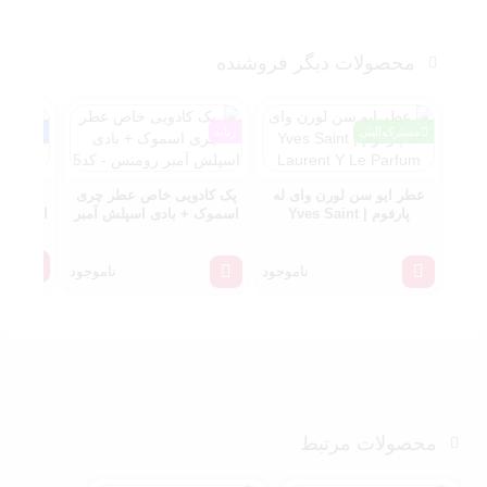
محصولات دیگر فروشنده
مسترکوالیتی
زنانه
شرکتی
عطر ایو سن لورن وای له
پک کادویی خاص عطر چری
عطر مرد
پارفوم | Yves Saint
اسموک + بادی اسپلش آمبر
اسپری (فر.
Laurent Y Le Parfum
رومنس – کد5
ناموجود
ناموجود
محصولات مرتبط