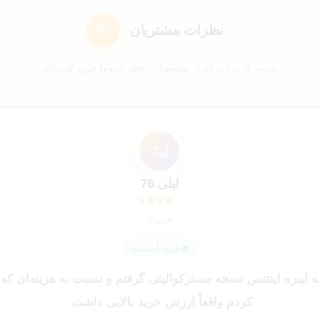
نظرات مشتریان
تجربه کاربرانی که از محصولات عطر لیدوما خرید کرده‌اند.
ل7
ک4
ک9
سع
مک
شم
کاربر 48321
کاربر 9652
لیلی 76
سارا عباسی
شیرین ملکی
محمد کاشانکی
★
★
★
★
★
★
★
★
★
★
★
★
★
★
★
★
★
★
★
★
★
★
★
★
★
★
★
★
★
★
خریدار
خریدار
خریدار
خریدار
😍 خریدار راضی
😍 خریدار راضی
خرید تأییدشده
خرید تأییدشده
خرید تأییدشده
خرید تأییدشده
خرید تأییدشده
خرید تأییدشده
ه لیبره اینتنس نسخه مسترکوالیتی گرفتم و نسبت به هزینه‌ای که
کردم واقعاً ارزش خرید بالایی داشت.
نهایت
از ا