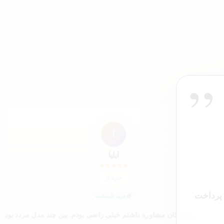
”
”
ا
ایلیا
★
★
★
★
★
خریدار
 پرداخت
خرید تأییدشده
ینکه قبل خرید امکان مشاوره داشتم خیلی راضی بودم. بین چند مدل مردد بودم 