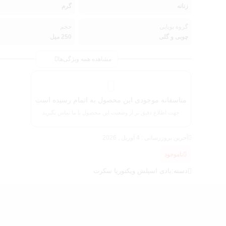
زنانه
گرم
گروه بویایی
حجم
چوبی و گلی
250 میل
مشاهده همه ویژگی‌ها
متاسفانه موجودی این محصول به اتمام رسیده است
جهت اطلاع دقیق تر از وضعیت این محصول با ما تماس بگیرید
آخرین بروزرسانی : 4 آوریل , 2026
ناموجود
دسته:
بادی اسپلش ویکتوریا سکرت