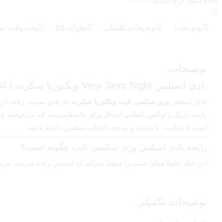
5.00 امتیاز از 5 دیدگاه
5
امتیازدهی
5.00
از 5 در
امتیازدهی
توضیحات
توضیحات تکمیلی
نظرات (0)
محصولات بیش
مشتری
توضیحات
بادی اسپلش Very Sexy Night ویکتوریا سکرت | اغواگر، مرموز و شبانه 🌙
بادی اسپلش
وری سکسی نایت ویکتوریا سکرت
یک بادی میست زنانه با ر
رایحه تاریک و لوکس، انتخابی ایده‌آل برای خانم‌هایی‌ست که می‌خواهند ف
است تا متناسب با سلیقه و بودجه، انتخابی مطمئن داشته باشید.
رایحه بادی اسپلش وری سکسی نایت چگونه است؟
این عطر دقیقاً همان حسی را منتقل می‌کند که اسمش وعده می‌دهد: مرمو
نُت‌های بویایی:
تاپ نُت:
آلو سیاه (Dark Plum)
توضیحات تکمیلی
نُت میانی:
گل ارکیده مخملی (Velvet Orchid)