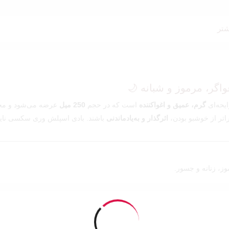
تر
ایحه‌ای
گرم، عمیق و اغواکننده
است که در حجم
250 میل
عرضه می‌شود و مخص
راتر از خوشبو بودن،
اثرگذار و به‌یادماندنی
باشند. بادی اسپلش وری سکسی نای
ز، زنانه و جسور.