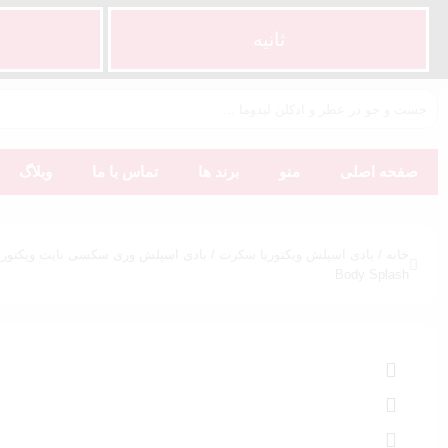
ثانیه
صفحه اصلی
منو
برند ها
تماس با ما
وبلاگ
خانه
/
بادی اسپلش ویکتوریا سکرت
Body Splash