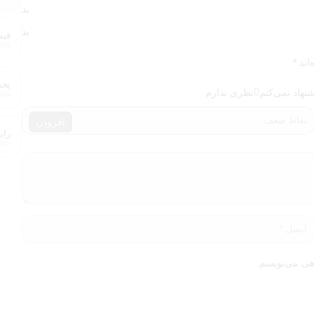
بد
بد
قیمت
اند
*
پخش 
شنهاد نمی‌کنم
نظری ندارم
افزودن
رایحه (
هی می‌نویسم.