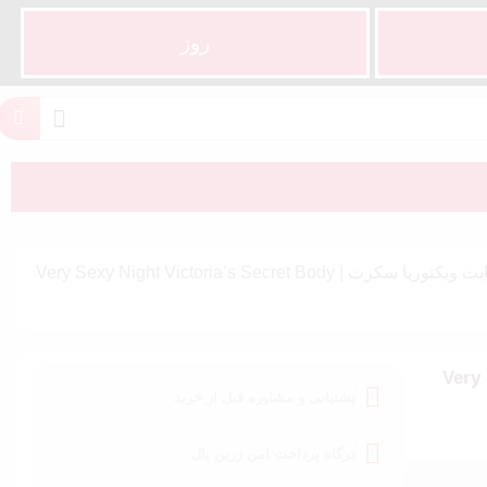
روز
بادی اسپلش وری سکسی نایت ویکتوریا سکرت | Very Sexy Night Victoria’s Secret Body
ویکتوریا سکرت | Very Sexy
پشتیانی و مشاوره قبل از خرید
درگاه پرداخت امن زرین پال