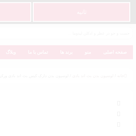
ثانیه
صفحه اصلی
منو
برند ها
تماس با ما
وبلاگ
خانه
/
لوسیون بدن بث اند بادی
/ لوسیون بدن دارک کیس بث اند بادی ورکز | k Kiss BBW Body Lotion