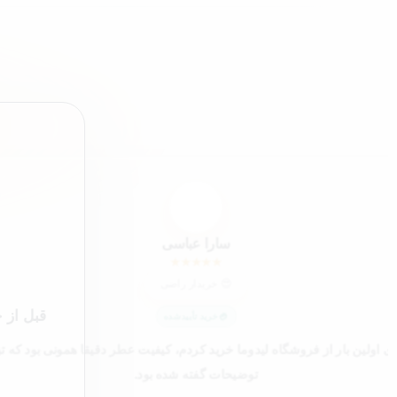
”
سع
سارا عباسی
★
★
★
★
★
😍 خریدار راضی
قبل از 
خرید تأییدشده
ای اولین بار از فروشگاه لیدوما خرید کردم، کیفیت عطر دقیقا همونی بود که ت
توضیحات گفته شده بود.