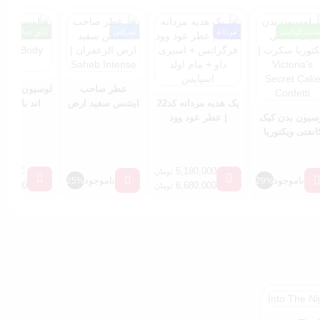
مسترکوالیتی
مردانه
شرکتی
اورجینال
عطر صاحب
لوسیون بدن پی
پک هدیه مردانه کد22
اینتنس سفید ارض
سیون بدن کیک
| عطر عود وود
الزعفران |
BBW Body
انفتی ویکتوریا
فرگرانس + اسپری
Saheb Intense
tion
سکرت |
داو + مام اولد
Victoria’s
اسپایس
5,180,000
80,000
تومان
Secret Cake
ناموجود
ناموجود
25%
29%
80,000
6,680,000
تومان
Confetti