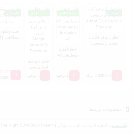
اورجینال
مسترکوالیتی
مسترکوالیتی
اورجینال
ست ویکتوری
عطر آرماف کلاب د
سداکشن | ل
نویت پرسیوس |
بادی 
Armaf Club de Nuit
عطر آمواج
Precieux
جوبیلیشن 40
| Amouage
عطر جورجیو
Jubilation
آرمانی سی
00,000
40
(اس آی) پشن
9,800,000
ناموجود
ناموجود
تومان
0,000
| Giorgio
Armani Sì
Passione
محصولات مرتبط
اورجینال