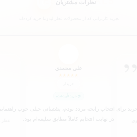
نظرات مشتریان
تجربه کاربرانی که از محصولات عطر لیدوما خرید کرده‌اند.
ا
ک4
ک9
عم
مک
شم
کاربر 48321
کاربر 9652
ایلیا
علی محمدی
شیرین ملکی
محمد کاشانکی
★
★
★
★
★
★
★
★
★
★
★
★
★
★
★
★
★
★
★
★
★
★
★
★
★
★
★
★
★
★
خریدار
خریدار
خریدار
خریدار
خریدار
😍 خریدار راضی
خرید تأییدشده
خرید تأییدشده
خرید تأییدشده
خرید تأییدشده
خرید تأییدشده
خرید تأییدشده
خرید برای انتخاب رایحه مردد بودم، پشتیبانی خیلی خوب راهنمایی
در نهایت انتخابم کاملاً مطابق سلیقه‌ام بود.
وی
عطر زن