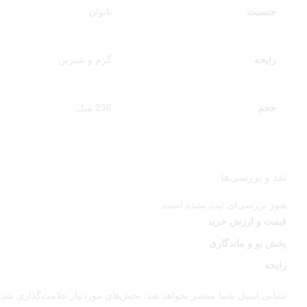
رطوبت‌رسانی عمیق با جذب سریع و بدون حس چربی
جنسیت
بانوان
ماندگاری بالا و پخش بوی عالی روی پوست
فرمول مغذی با شی‌باتر و روغن‌های طبیعی
مناسب فصول سرد و استفاده روزانه
رایحه
گرم و شیرین
پیشنهاد ویژه💖
حجم
236 میل
برای بیشترین ماندگاری رایحه و تجربه‌ای کامل‌تر از عطر، از
بادی میست Dark Kiss
نقد و بررسی‌ها
هنوز بررسی‌ای ثبت نشده است.
قیمت و ارزش خرید
پخش بو و ماندگاری
رایحه
نشانی ایمیل شما منتشر نخواهد شد.
بخش‌های موردنیاز علامت‌گذاری شده‌