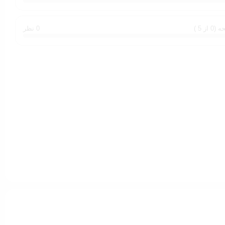
0 از 5 )
0 نظر