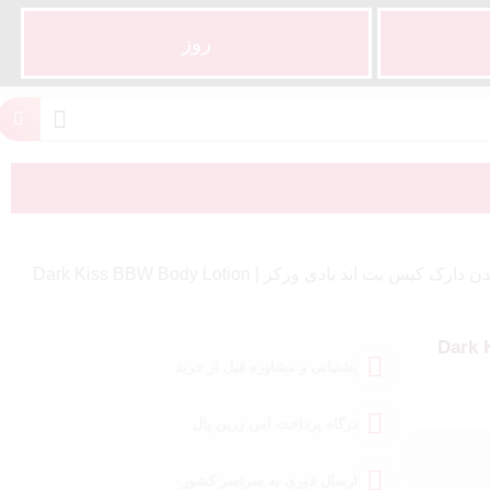
روز
ک کیس بث اند بادی ورکز | Dark Kiss BBW Body Lotion
ورکز | Dark Kiss BBW
پشتیانی و مشاوره قبل از خرید
درگاه پرداخت امن زرین پال
ارسال فوری به سراسر کشور