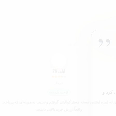
”
”
ل7
لیلی 76
★
★
★
★
★
خریدار
 کرد و
خرید تأییدشده
انه لیبره اینتنس نسخه مسترکوالیتی گرفتم و نسبت به هزینه‌ای که پرداخت 
واقعاً ارزش خرید بالایی داشت.