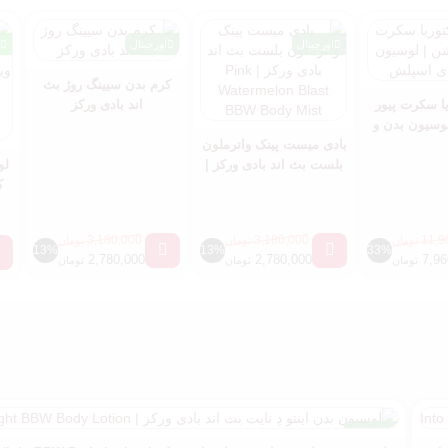
اورجینال
اورجینال
کرم بدن سیینگ روژ بث
ا سکرت پیور
اند بادی ورکز
وسیون بدن و
اسپلش
بادی میست پینک واترملون
بلست بث اند بادی ورکز |
لو
Pink Watermelon Blast
ک
BBW Body Mist
3,180,000
3,180,000
11,9
تومان
تومان
تومان
13%
13%
33%
2,780,000
2,780,000
7,96
تومان
تومان
تومان
اورجینال