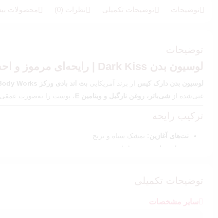
5.00
از 5 در
امتیازدهی
توضیحات
توضیحات تکمیلی
نظرات (0)
محصولات بیش
مشتری
توضیحات
لوسیون بدن Dark Kiss | رایحه‌ای مرموز و احساسی برای پوست شما
لوسیون بدن دارک کیس
از برند آمریکایی
بث اند بادی ورکز
Body Works
غنی‌شده از
شی‌باتر، روغن نارگیل و ویتامین E
، پوست را به‌صورت عمقی آ
ترکیب رایحه
نت‌های آغازین:
تمشک سیاه و ترنج
نت‌های میانی:
رز و وانیل
نت پایه:
مشک و عنبر
توضیحات تکمیلی
رایحه‌ی
Dark Kiss
احساسی از جذابیت و اعتماد‌به‌نفس منتقل می‌کند و ا
ویژگی‌ها و مزایا
سایر مشخصات