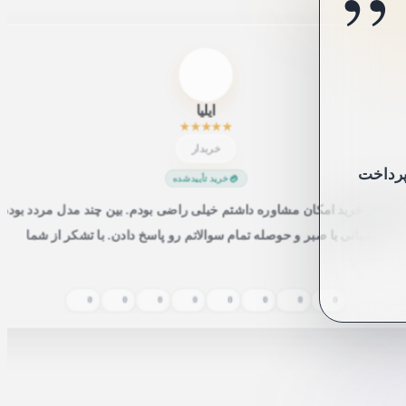
”
”
ا
ایلیا
★
★
★
★
★
خریدار
اخت کردم
خرید تأییدشده
ینکه قبل خرید امکان مشاوره داشتم خیلی راضی بودم. بین چند مدل مردد بودم 
پشتیبانی با صبر و حوصله تمام سوالاتم رو پاسخ دادن. با تشکر از شما
0
0
0
0
0
0
0
0