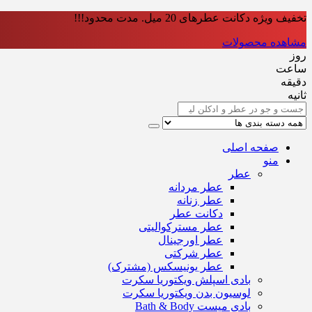
تخفیف ویژه دکانت عطرهای 20 میل. مدت محدود!!!
مشاهده محصولات
روز
ساعت‌
دقیقه
ثانیه
صفحه اصلی
منو
عطر
عطر مردانه
عطر زنانه
دکانت عطر
عطر مسترکوالیتی
عطر اورجینال
عطر شرکتی
عطر یونیسکس (مشترک)
بادی اسپلش ویکتوریا سکرت
لوسیون بدن ویکتوریا سکرت
بادی میست Bath & Body