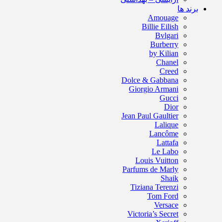
برند ها
Amouage
Billie Eilish
Bvlgari
Burberry
by Kilian
Chanel
Creed
Dolce & Gabbana
Giorgio Armani
Gucci
Dior
Jean Paul Gaultier
Lalique
Lancôme
Lattafa
Le Labo
Louis Vuitton
Parfums de Marly
Shaik
Tiziana Terenzi
Tom Ford
Versace
Victoria’s Secret