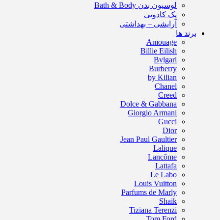
لوسیون بدن Bath & Body
پک کادویی
آرایشی – بهداشتی
برند ها
Amouage
Billie Eilish
Bvlgari
Burberry
by Kilian
Chanel
Creed
Dolce & Gabbana
Giorgio Armani
Gucci
Dior
Jean Paul Gaultier
Lalique
Lancôme
Lattafa
Le Labo
Louis Vuitton
Parfums de Marly
Shaik
Tiziana Terenzi
Tom Ford