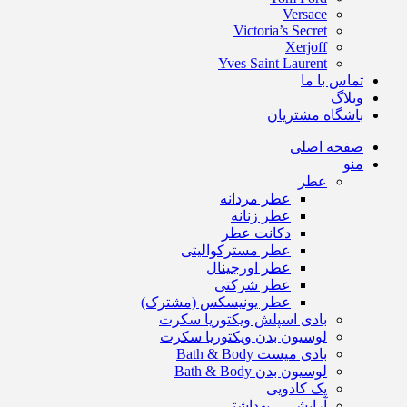
Versace
Victoria’s Secret
Xerjoff
Yves Saint Laurent
تماس با ما
وبلاگ
باشگاه مشتریان
صفحه اصلی
منو
عطر
عطر مردانه
عطر زنانه
دکانت عطر
عطر مسترکوالیتی
عطر اورجینال
عطر شرکتی
عطر یونیسکس (مشترک)
بادی اسپلش ویکتوریا سکرت
لوسیون بدن ویکتوریا سکرت
بادی میست Bath & Body
لوسیون بدن Bath & Body
پک کادویی
آرایشی – بهداشتی