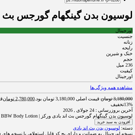
لوسیون بدن گینگهام گورجس بث اند بادی ورکز | dy Lotion
اورجینال
جنسیت
زنانه
رایحه
خنک و شیرین
حجم
236 میل
کیفیت
اورجینال
مشاهده همه ویژگی‌ها
3,180,000
تومان
قیمت اصلی 3,180,000 تومان بود.
2,780,000
تومان
قیمت
13%
تخفیف
آخرین بروزرسانی : 24 جولای , 2026
لوسیون بدن گینگهام گورجس بث اند بادی ورکز | Gingham Gorgeous BBW Body Lotion عدد
افزودن به سبد خرید
دسته:
لوسیون بدن بث اند بادی
نسخه اورجینال به ضمانت و دارای بچ کد قابل استعلام، با نسخه ها