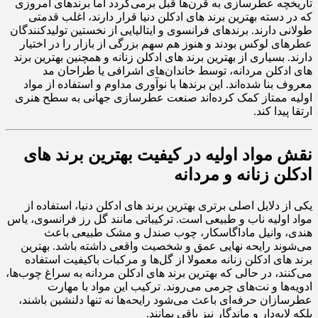
تاریخچه عطرسازی به قرن‌ها قبل برمی‌گردد اما برندهای امروزی
که در دسته بهترین برند های ادکلن دنیا قرار دارند، اغلب قدمتی
طولانی دارند. برندهای فرانسوی و ایتالیایی از نخستین تولیدکنندگان
عطرهای لوکس بودند و هنوز هم سهم بزرگی از بازار را در اختیار
دارند. بسیاری از بهترین برند های ادکلن زنانه و همچنین بهترین برند
های ادکلن مردانه، توسط خاندان‌های اشرافی یا طراحان مد
معروف بنا شده‌اند. این برندها با نوآوری مداوم و استفاده از مواد
اولیه ممتاز کمک کرده‌اند صنعت عطرسازی جهانی به سطح هنری
ارتقا پیدا کند.
نقش مواد اولیه در کیفیت بهترین برند های
ادکلن زنانه و مردانه
یکی از دلایل اصلی برتری بهترین برند های ادکلن دنیا، استفاده از
مواد اولیه ناب و طبیعی است. ترکیباتی مانند گل رز فرانسوی، یاس
هندی، وانیل ماداگاسکار، چوب صندل و مشک طبیعی باعث
می‌شوند رایحه‌ نهایی عمق و شخصیت واقعی داشته باشد. بهترین
برند های ادکلن زنانه معمولا از گل‌ها و مرکبات باکیفیت استفاده
می‌کنند، در حالی که بهترین برند های ادکلن مردانه به سراغ چوب‌ها،
ادویه‌ها و نت‌های چرمی می‌روند. ترکیب این مواد با مهارت
عطرسازان حرفه‌ای باعث می‌شود رایحه‌ها نه تنها دلنشین باشند،
بلکه لایه‌دار و ماندگار نیز باقی بمانند.