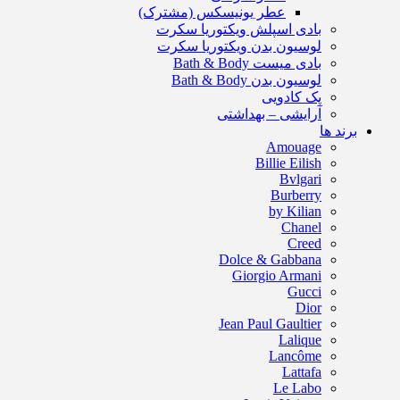
عطر یونیسکس (مشترک)
بادی اسپلش ویکتوریا سکرت
لوسیون بدن ویکتوریا سکرت
بادی میست Bath & Body
لوسیون بدن Bath & Body
پک کادویی
آرایشی – بهداشتی
برند ها
Amouage
Billie Eilish
Bvlgari
Burberry
by Kilian
Chanel
Creed
Dolce & Gabbana
Giorgio Armani
Gucci
Dior
Jean Paul Gaultier
Lalique
Lancôme
Lattafa
Le Labo