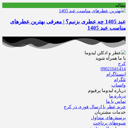
مقاله
عید 1405 چه عطری بزنیم؟ | معرفی بهترین عطرهای
مناسب عید 1405
با ما همراه شوید
کرج
09021041414
اینستاگرام
تلگرام
واتساپ
درباره‌ لیدوما پرفیوم
درباره‌ ما
تماس با ما
خرید عطر با ارسال فوری در کرج
خدمات مشتریان
پرسش‌های متداول
شیوه‌های پرداخت