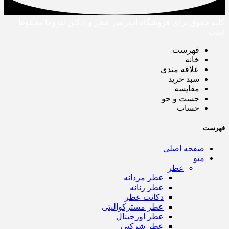
کلیه حقوق برای فروشگاه اینترنتی عطر و ادکلن لیدوما محفوظ
است .
فهرست
خانه
علاقه مندی
سبد خرید
مقایسه
جست و جو
حساب
فهرست
صفحه اصلی
منو
عطر
عطر مردانه
عطر زنانه
دکانت عطر
عطر مسترکوالیتی
عطر اورجینال
عطر شرکتی