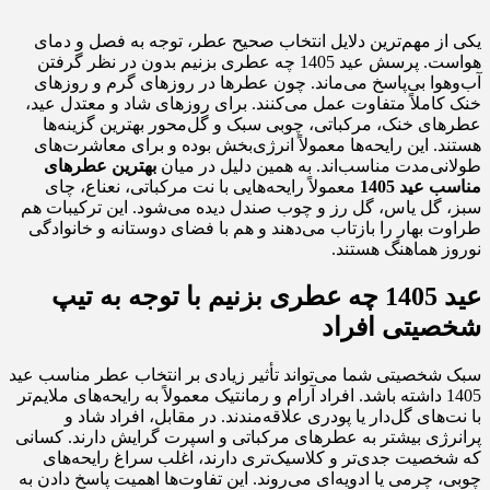
یکی از مهم‌ترین دلایل انتخاب صحیح عطر، توجه به فصل و دمای
هواست. پرسش عید 1405 چه عطری بزنیم بدون در نظر گرفتن
آب‌وهوا بی‌پاسخ می‌ماند. چون عطرها در روزهای گرم و روزهای
خنک کاملاً متفاوت عمل می‌کنند. برای روزهای شاد و معتدل عید،
عطرهای خنک، مرکباتی، چوبی سبک و گل‌محور بهترین گزینه‌ها
هستند. این رایحه‌ها معمولاً انرژی‌بخش بوده و برای معاشرت‌های
طولانی‌مدت مناسب‌اند. به همین دلیل در میان
بهترین عطرهای
مناسب عید 1405
معمولاً رایحه‌هایی با نت مرکباتی، نعناع، چای
سبز، گل یاس، گل رز و چوب صندل دیده می‌شود. این ترکیبات هم
طراوت بهار را بازتاب می‌دهند و هم با فضای دوستانه و خانوادگی
نوروز هماهنگ هستند.
عید 1405 چه عطری بزنیم با توجه به تیپ
شخصیتی افراد
سبک شخصیتی شما می‌تواند تأثیر زیادی بر انتخاب عطر مناسب عید
1405 داشته باشد. افراد آرام و رمانتیک معمولاً به رایحه‌های ملایم‌تر
با نت‌های گل‌دار یا پودری علاقه‌مندند. در مقابل، افراد شاد و
پرانرژی بیشتر به عطرهای مرکباتی و اسپرت گرایش دارند. کسانی
که شخصیت جدی‌تر و کلاسیک‌تری دارند، اغلب سراغ رایحه‌های
چوبی، چرمی یا ادویه‌ای می‌روند. این تفاوت‌ها اهمیت پاسخ دادن به