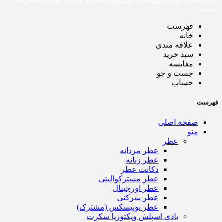
است .
فهرست
خانه
علاقه مندی
سبد خرید
مقایسه
جست و جو
حساب
فهرست
صفحه اصلی
منو
عطر
عطر مردانه
عطر زنانه
دکانت عطر
عطر مسترکوالیتی
عطر اورجینال
عطر شرکتی
عطر یونیسکس (مشترک)
بادی اسپلش ویکتوریا سکرت