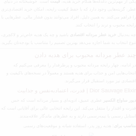
یکی از مهم‌ترین دغدغه‌ها هنگام خرید هدیه،
قیمت
است. خوشبختانه در دنیای
عطر، گزینه‌هایی وجود دارد که با حفظ کیفیت رایحه، امکان خرید اقتصادی‌تری
را فراهم می‌کنند. به همین دلیل، افراد می‌توانند بدون فشار مالی، عطرهایی با
رایحه محبوب و ترند را انتخاب کنند.
چه به‌دنبال
خرید عطر مردانه اقتصادی
باشید و چه یک هدیه خاص‌تر و لاکچری،
تنوع انتخاب به شما اجازه می‌دهد بهترین تصمیم را متناسب با بودجه‌تان بگیرید.
چند عطر مردانه محبوب برای هدیه دادن
در ادامه، چهار رایحه مردانه محبوب و پرطرفدار را معرفی می‌کنیم که
انتخاب‌هایی امن و جذاب برای هدیه هستند و معمولاً در نسخه‌های باکیفیت و
اقتصادی نیز مورد استقبال قرار می‌گیرند.
Dior Sauvage Elixir | قدرت، اعتمادبه‌نفس و جذابیت
دیور ساواج الکسیر
عطری عمیق، ادویه‌ای و بسیار مردانه است که حس
قدرت و اقتدار را منتقل می‌کند. این رایحه انتخابی عالی برای آقایانی است که
استایل رسمی یا نیمه‌رسمی دارند و به عطرهای ماندگار علاقه‌مندند.
مناسب برای:
هدیه روز پدر، استفاده شبانه و موقعیت‌های رسمی