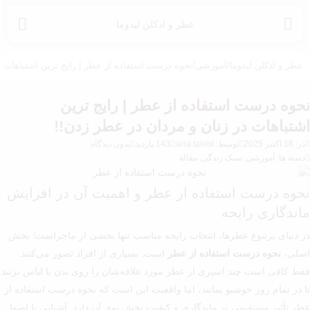
عطر و ادکلن لیدوما
عطر و ادکلن لیدوما
/
آموزشی
/
نحوه درست استفاده از عطر | رایج ترین اشتباهات د
نحوه درست استفاده از عطر | رایج ترین
اشتباهات در زنان و مردان در عطر زدن!!
در: 18 اکتبر 2025
توسط:
sina.talebi
143 بازدید
بدون دیدگاه
دسته ها: آموزشی, سبک زندگی, مقاله
نحوه درست استفاده از عطر و اهمیت آن در افزایش
ماندگاری رایحه
در دنیای پرتنوع عطرها، انتخاب رایحه مناسب تنها بخشی از ماجراست؛ بخش
اصلی،
نحوه درست استفاده از عطر
است. بسیاری از افراد تصور می‌کنند
فقط کافی است چند اسپری از عطر مورد علاقه‌شان را روی بدن یا لباس بزنند
تا در تمام روز خوشبو بمانند، اما واقعیت این است که نحوه درست استفاده از
عطر تأثیر مستقیمی بر ماندگاری و کیفیت پخش بوی آن دارد. آشنایی با اصول