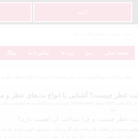
ثانیه
صفحه اصلی
منو
برند ها
تماس با ما
وبلاگ
عطر و ادکلن لیدوما
/
آموزشی
/
نت عطر چیست؟ آشنایی با انواع نت‌های عطر و م
نت عطر چیست؟ آشنایی با انواع نت‌های عطر و مع
در: 18 نوامبر 2025
توسط:
sina.talebi
70 بازدید
بدون دیدگاه
دسته ها: آموزشی, سبک زن
نت عطر چیست و چرا شناخت آن اهمیت دارد؟
وقتی صحبت از انتخاب یک رایحه ماندگار و جذاب می‌شود، اولین چیزی که باید
می‌کنند، اما واقعیت این است که عطر از لایه‌های مختلفی ساخته شده که هر