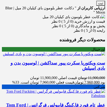
ثبت
ارزیابی کاربران از
" دکانت عطر بلومون بای کیلیان 20 میل | Blue
Moon "
قیمت و ارزش خرید (0 از 5 )
0 نظر
پخش بو و ماندگاری (0 از 5 )
0 نظر
رایحه (0 از 5 )
0 نظر
محصولات دیگر فروشنده
اورجینال
ست ویکتوریا سکرت پیور سداکشن | لوسیون بدن و
بادی اسپلش
11,900,000
تومان
قیمت اصلی 11,900,000 تومان
بود.
7,960,000
تومان
قیمت فعلی 7,960,000 تومان است.
33%
شرکتی
عطر تام فورد فا.کینگ فابیولس فرگرانس | Tom Ford