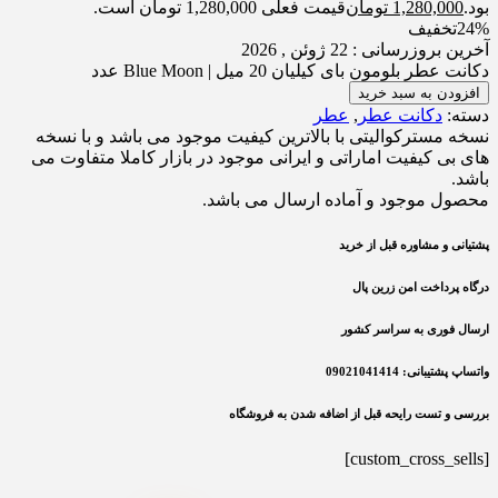
بود.
1,280,000
تومان
قیمت فعلی 1,280,000 تومان است.
24%
تخفیف
آخرین بروزرسانی : 22 ژوئن , 2026
دکانت عطر بلومون بای کیلیان 20 میل | Blue Moon عدد
افزودن به سبد خرید
دسته:
دکانت عطر
,
عطر
نسخه مسترکوالیتی با بالاترین کیفیت موجود می باشد و با نسخه
های بی کیفیت اماراتی و ایرانی موجود در بازار کاملا متفاوت می
باشد.
محصول موجود و آماده ارسال می باشد.
پشتیانی و مشاوره قبل از خرید
درگاه پرداخت امن زرین پال
ارسال فوری به سراسر کشور
واتساپ پشتیبانی: 09021041414
بررسی و تست رایحه قبل از اضافه شدن به فروشگاه
[custom_cross_sells]