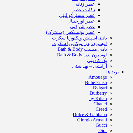
عطر زنانه
دکانت عطر
عطر مسترکوالیتی
عطر اورجینال
عطر شرکتی
عطر یونیسکس (مشترک)
بادی اسپلش ویکتوریا سکرت
لوسیون بدن ویکتوریا سکرت
بادی میست Bath & Body
لوسیون بدن Bath & Body
پک کادویی
آرایشی – بهداشتی
برند ها
Amouage
Billie Eilish
Bvlgari
Burberry
by Kilian
Chanel
Creed
Dolce & Gabbana
Giorgio Armani
Gucci
Dior