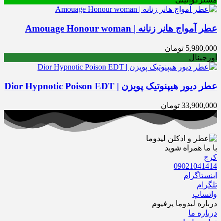
عطر آمواج هانر زنانه | Amouage Honour woman
5,980,000
تومان
اورجینال
عطر دیور هیپنوتیک پویزن | Dior Hypnotic Poison EDT
33,900,000
تومان
با ما همراه شوید
کرج
09021041414
اینستاگرام
تلگرام
واتساپ
درباره‌ لیدوما پرفیوم
درباره‌ ما