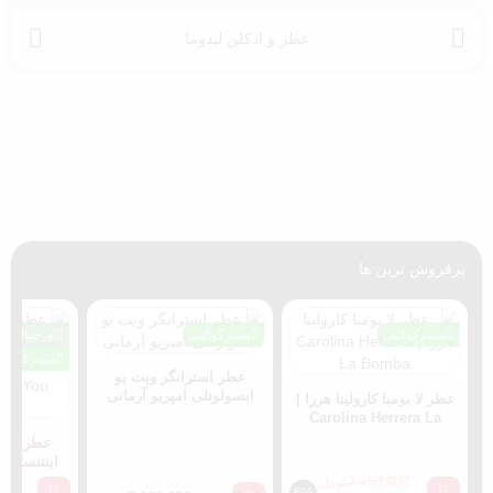
عطر و ادکلن لیدوما
پرفروش ترین ها
مسترکوالیتی
مسترکوالیتی
اورجینال
مسترکوالیت
عطر استرانگر ویت یو
ابسولوتلی امپریو آرمانی
عطر لا بومبا کارولینا هررا |
Carolina Herrera La
Bomba
عطر استر
اینتنسلی ا
Armani
7,450,000
تومان