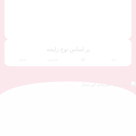
بر اساس نوع رایحه
تند
تلخ
شیرین
ترش