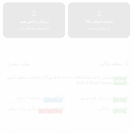
ضمانت اصالت کالا
ارسال با باکس هدیه
اورجینال و پلمپ
با پشتیبانی هماهنگ کنید
مجله بلاگی
موارد بیشتر
پرفروش‌ترین بادی میست‌های بث اند بادی ورکز؛ معرفی محبوب‌ترین
مقاله
رایحه‌های Bath & Body Works
چه عطری برای عید نوروز بخریم؟
دکانت عطر چیست؟ راهی
معرفی عطرهای زنانه مناسب بهار
هوشمند برای تست عطرهای
مقاله
آموزشی
پک هدیه ولنتاین چی بخریم؟
بهترین بادی اسپلش زنانه برای
لوکس
راهنمای کامل خرید باکس کادویی
بهار + معرفی مدل‌های پرفروش
مقاله
سبک زندگی
عطر زنانه و مردانه
2026