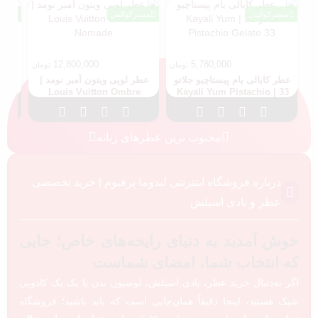
مسترکوالیتی
مسترکوالیتی
اورج
12,800,000
5,780,000
تومان
تومان
عطر کایالی یام پیستاچیو جلاتو
عطر لویی ویتون آمبر نومد |
عطر 
ack
Louis Vuitton Ombre
33 | Kayali Yum Pistachio
Nomade
Gelato 33
محبوب ترین عطرهای زنانه
درباره فروشگاه اینترنتی لیدوما پرفیوم | خرید تخصصی
عطر و بادی اسپلش
خوش آمدید به دنیای رایحه‌های خاص؛ جایی
که انتخاب شما، امضای شماست
اگر به‌دنبال خرید عطر، بادی اسپلش، لوسیون بدن یا یک پک کادویی
شیک هستید، اینجا دقیقاً همان‌جایی است که باید باشید؛ فروشگاه