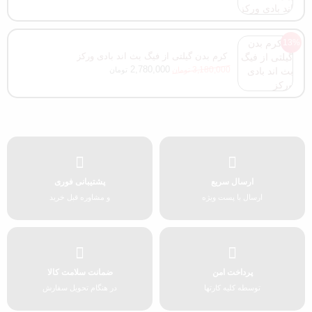
13%
کرم بدن گیلتی از فیگ بث اند بادی ورکز
2,780,000
3,180,000
تومان
تومان
ارسال سریع
پشتیبانی فوری
ارسال با پست ویژه
و مشاوره قبل خرید
پرداخت امن
ضمانت سلامت کالا
توسطه کلیه کارتها
در هنگام تحویل سفارش