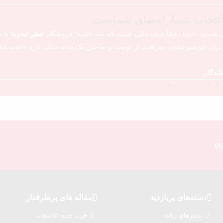
 انتخاب شما، امضای شماست
هستید، اینجا دقیقاً همان‌جایی است که باید باشید؛ فروشگاه
عطر لیدوما
با م
رای خوشبو ماندن، مراقبت از پوست و ساختن یک هدیه جذاب لازم داشته باش
ندگار.
نه لطیف و مجلسی
ا می‌کنید؛ از نت‌های خنک و اسپرت گرفته تا رایحه‌های گرم، شیرین، دودی، 
داشته باشید
09
، بهترین رایحه را انتخاب کنید
هیم تا برای هر سلیقه‌ای انتخابی دقیق وجود داشته باشد.
به اورجینال با قیمتی اقتصادی
ال هزینه‌ زیادی پرداخت نکنید،
دسته‌های پربازدید
مقاله های پرطرفدار
عطرهای زنانه
خرید هدیه عاشقانه