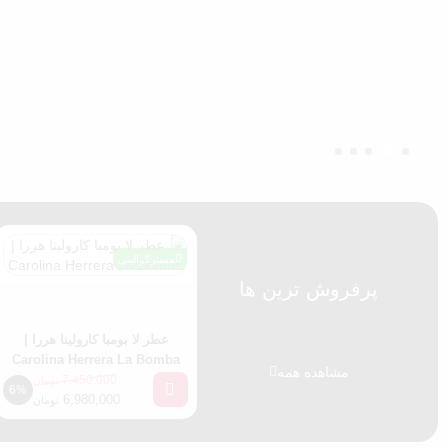
مسترکوالیتی
پرفروش ترین ها
عطر لا بومبا کارولینا هررا |
Carolina Herrera La Bomba
مشاهده همه
7,450,000
تومان
6%
6,980,000
تومان