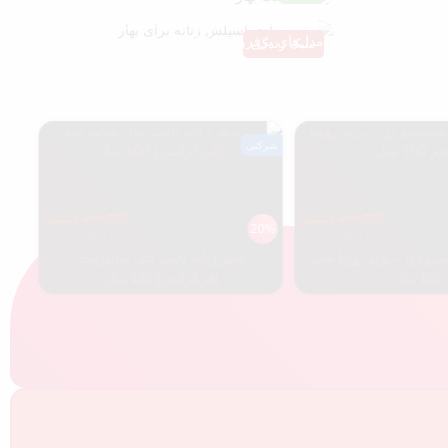
بهترین بادی اسپلش زنانه برای بهار + معرفی
مدل‌های پرفروش 2026
سبک زندگی
شرکتی
شرکتی
2,480,000
2,480,000
تومان
تومان
20%
20%
1,980,000
1,980,000
تومان
تومان
 زن – برند روونا حجم
عطر زنانه بامب شل ساندرنچد
1 میل
(فر.گرانس) 100 میل