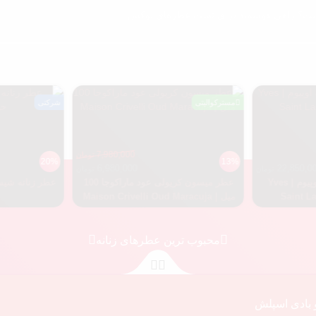
ت؟ راهی هوشمند برای تست عطرهای لوکس
مسترکوالیتی
شرکتی
7,980,000
تومان
20%
13%
6,980,000
22,850
تومان
تومان
عطر ایو سن لورن بلک اوپیوم | Yves
عطر میسون کریولی عود ماراکوجا 100
عطر زنانه شیسیدو
Saint
میل | Maison Crivelli Oud Maracuja
00
محبوب ترین عطرهای زنانه
و بادی اسپلش