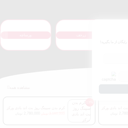
 رایگان از ما بگیرید!
بای کیلیان
جورجیو آرمانی
مشاهده همه
13%
بث اند بادی ورکز
کرم بدن سیینگ روژ بث اند بادی ورکز
2,780,000
2,780
3,180,000
تومان
تومان
تومان