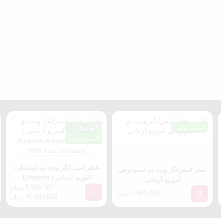
مسترکوالیتی
اورجینال
مسترکوالیتی
عطر استرانگر ویت یو اینتنسلی
عطر استرانگر ویت یو ابسولوتلی
امپریو آرمانی | Emporio
امپریو آرمانی
Armani Stronger With You
5,980,000
تومان
5,980,000
تومان
20,800,000
Intensely
تومان