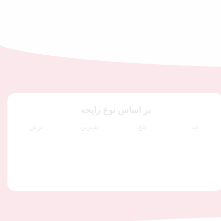
بر اساس نوع رایحه
تند
تلخ
شیرین
ترش
گل یاس
قهوه