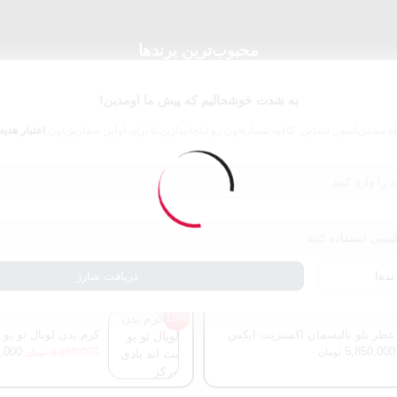
محبوب‌ترین برندها
به شدت خوشحالیم که پیش ما اومدین!
نیشانه
زرجف
ورساچه
اه مشتریانمون نشدین، کافیه شماره‌تون رو اینجا بذارین تا برای اولین سفارش‌تون
اعتبار هدیه
ده!
دریافت شارژ
13%
عطر بلو تالیسمان اکستریت ایکس
کرم بدن لویال تو یو 
نیهیلو مسترکوالیتی 100 میل
,000
5,850,000
3,180,000
تومان
تومان