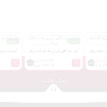
اورجینال
اورجینال
کرم بدن کاور این رز بث اند بادی ورکز
کرم بدن تویستد پپرمینت بث
ورکز
,180,000
3,180,000
تومان
13%
,780,000
2,780,000
تومان
شگفت انگیزها