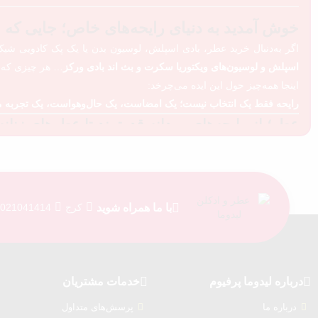
خوش آمدید به دنیای رایحه‌های خاص؛ جایی که
اگر به‌دنبال خرید عطر، بادی اسپلش، لوسیون بدن یا یک پک کادویی شیک 
اسپلش و لوسیون‌های ویکتوریا سکرت و بث اند بادی ورکز
… هر چیزی که ب
اینجا همه‌چیز حول این ایده می‌چرخد:
رایحه فقط یک انتخاب نیست؛ یک امضاست، یک حال‌و‌هواست، یک تجربه ما
عطر؛ از رایحه‌های مردانه قدرتمند تا عطرهای زنا
در فروشگاه
لیدوما پرفیوم
مجموعه‌ای بزرگ از
عطر مردانه و زنانه
را پید
اینجا می‌توانید:
خرید عطر مردانه
با ماندگاری عالی و امضای رایحه‌ای خاص انجام دهید
خرید عطر زنانه
با پخش بوی بالا و الهام‌گرفته از محبوب‌ترین برندهای دنیا 
با ما همراه شوید
کرج
021041414
بر اساس شخصیت، فصل، سبک پوشش یا حتی نوع رویدادی که شرکت می‌کنید
ما طیف وسیعی از عطرهای پرفروش، جدید، خاص و ترند جهانی را ارائه می‌د
عطر مسترکوالیتی (های‌کپی کیفیت تاپ)؛ کیفیت مشا
اگر می‌خواهید
شبیه‌ترین رایحه به نسخه اورجینال
را تجربه کنید و در عین ح
درباره‌ لیدوما پرفیوم
خدمات مشتریان
مجموعه
عطرهای مسترکوالیتی
دقیقاً برای شماست.
درباره‌ ما
پرسش‌های متداول
ویژگی این عطرها: