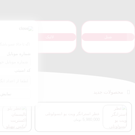
آمواج
ایو سن لورن
اگه تا حالا عضو باشگ
شماره موبایل
کد امنیتی
محصولات جدید
نمایش ن
عطر استرانگر ویت یو ابسولوتلی
امپریو آرمانی
5,980,000
تومان