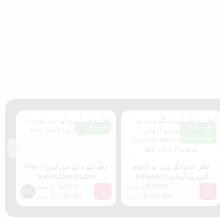
اورجینال
اورجینال
مسترکوالیتی
مسترکوالیتی
عطر استرانگر ویت یو پارفوم
عطر لیبره ایو سن لورن | Yves
امپوریو آرمانی | Emporio
Saint Laurent Libre
5,750,000
Armani Stronger With You
5,980,000
تومان
تومان
16%
25,700,000
29,800,000
Parfum
تومان
تومان