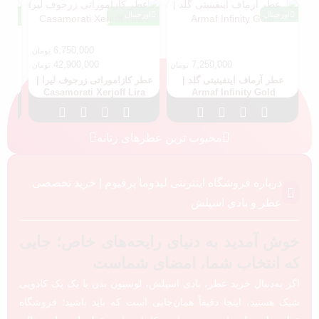
اورجینال
اورجینال
اورج
مسترکوالیتی
مستر
6,750,000
تومان
42,900,000
7,250,000
تومان
تومان
عطر آرماف اینفینیتی گلد |
عطر کازاموراتی زرجوف لیرا |
عطر 
ay
Casamorati Xerjoff Lira
Armaf Infinity Gold
محبوب ترین عطرهای زنانه
درباره فروشگاه اینترنتی لیدوما پرفیوم | خرید تخصصی
عطر و بادی اسپلش
خوش آمدید به دنیای رایحه‌های خاص؛ جایی
که انتخاب شما، امضای شماست
اگر به‌دنبال خرید عطر، بادی اسپلش، لوسیون بدن یا یک پک کادویی
شیک هستید، اینجا دقیقاً همان‌جایی است که باید باشید؛ فروشگاه