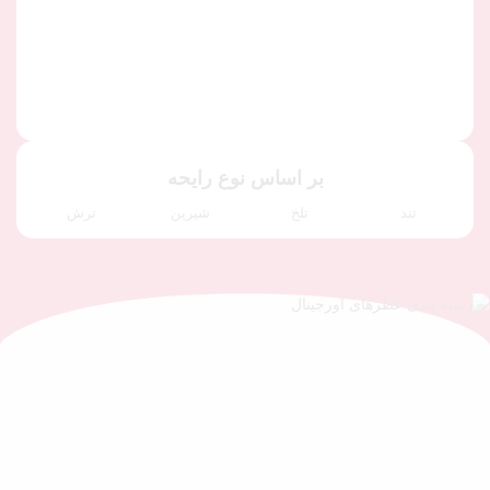
بر اساس نوع رایحه
تند
تلخ
شیرین
ترش