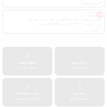
13%
کرم بدن گیلتی از فیگ بث اند بادی ورکز
2,780,000
3,180,000
تومان
تومان
ارسال سریع
پشتیبانی فوری
ارسال با پست ویژه
و مشاوره قبل خرید
پرداخت امن
ضمانت سلامت کالا
توسطه کلیه کارتها
در هنگام تحویل سفارش