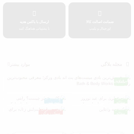
ضمانت اصالت کالا
ارسال با باکس هدیه
اورجینال و پلمپ
با پشتیبانی هماهنگ کنید
مجله بلاگی
موارد بیشتر
پرفروش‌ترین بادی میست‌های بث اند بادی ورکز؛ معرفی محبوب‌ترین
مقاله
رایحه‌های Bath & Body Works
چه عطری برای عید نوروز بخریم؟
دکانت عطر چیست؟ راهی
معرفی عطرهای زنانه مناسب بهار
هوشمند برای تست عطرهای
مقاله
آموزشی
پک هدیه ولنتاین چی بخریم؟
بهترین بادی اسپلش زنانه برای
لوکس
راهنمای کامل خرید باکس کادویی
بهار + معرفی مدل‌های پرفروش
مقاله
سبک زندگی
عطر زنانه و مردانه
2026