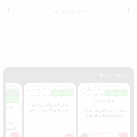
عطر و ادکلن لیدوما
پرفروش ترین ها
مسترکوالیتی
مسترکوالیتی
اورجینال
مسترکوالیت
عطر استرانگر ویت یو
ابسولوتلی امپریو آرمانی
عطر لا بومبا کارولینا هررا |
Carolina Herrera La
Bomba
عطر استر
اینتنسلی ا
Armani
7,450,000
تومان