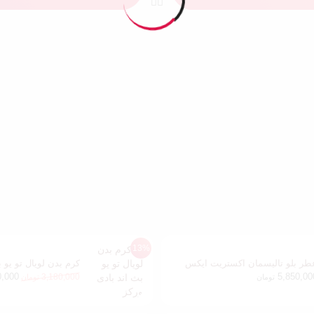
13%
طر بلو تالیسمان اکستریت ایکس
کرم بدن لویال تو یو ب
هیلو مسترکوالیتی 100 میل
0,000
5,850,00
3,180,000
تومان
تومان