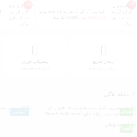
13%
13%
کرم بدن آل آیز آن هر بث اند بادی ورکز
ک
2,780,000
0
3,180,000
تومان
تومان
ارسال سریع
پشتیبانی فوری
ارسال با پست ویژه
و مشاوره قبل خرید
مجله بلاگی
پرفروش‌ترین بادی میست‌های بث اند بادی ورکز؛
معرفی محبوب‌ترین رایحه‌های Bath & Body Works
مقاله
آموزشی
پک هدیه ولنتاین چی بخریم؟ راهنمای کامل خرید
دکانت عطر چیس
باکس کادویی عطر زنانه و مردانه
مقاله