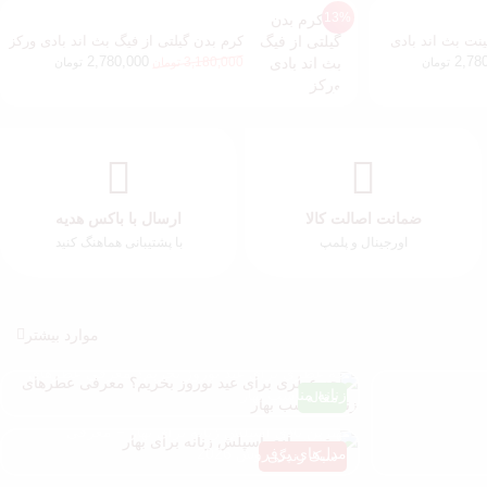
13%
نت بث اند بادی
کرم بدن گیلتی از فیگ بث اند بادی ورکز
2,780,000
2,78
3,180,000
تومان
تومان
تومان
ضمانت اصالت کالا
ارسال با باکس هدیه
اورجینال و پلمپ
با پشتیبانی هماهنگ کنید
موارد بیشتر
چه عطری برای عید نوروز بخریم؟ معرفی عطرهای
زنانه مناسب بهار
مقاله
بهترین بادی اسپلش زنانه برای بهار + معرفی
مدل‌های پرفروش 2026
سبک زندگی